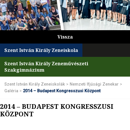
Vissza
Szent István Király Zeneiskola
Szent István Király Zeneművészeti
Szakgimnázium
Szent István Király Zeneiskolák
>
Nemzeti Ifjúsági Zenekar
>
Galéria
>
2014 – Budapest Kongresszusi Központ
2014 – BUDAPEST KONGRESSZUSI
KÖZPONT