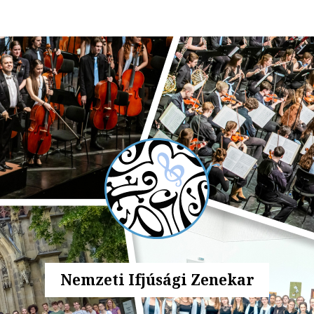
Nemzeti Ifjúsági Zenekar