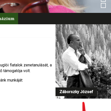
mnázium
glói fiatalok zenetanulását, a
ő támogatója volt.
ánk munkáját:
Záborszky József