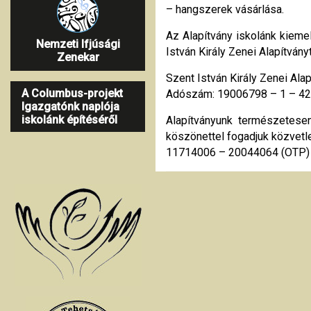
– hangszerek vásárlása.
Az Alapítvány iskolánk kieme
Nemzeti Ifjúsági
István Király Zenei Alapítván
Zenekar
Szent István Király Zenei Ala
A Columbus-projekt
Adószám: 19006798 – 1 – 42
Igazgatónk naplója
iskolánk építéséről
Alapítványunk természetesen
köszönettel fogadjuk közvetl
11714006 – 20044064 (OTP)