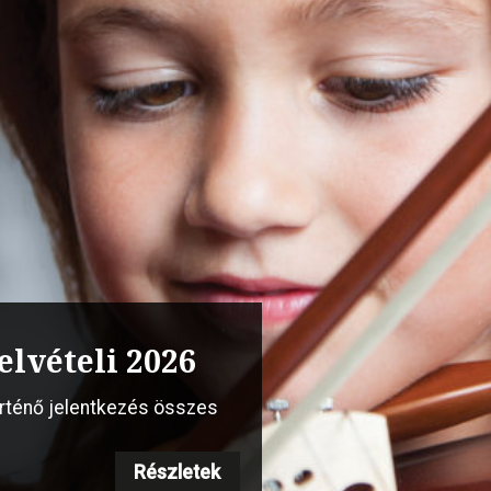
s vonós szakmai
elvételi 2026
 Steinway”
örténő jelentkezés összes
Részletek
Részletek