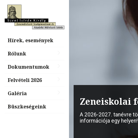
Hírek, események
Rólunk
Dokumentumok
Felvételi 2026
Galéria
Billentyűs é
Zeneiskolai f
nap, „Tiéd a
Büszkeségeink
A 2026-2027. tanévre t
információja egy helyen!