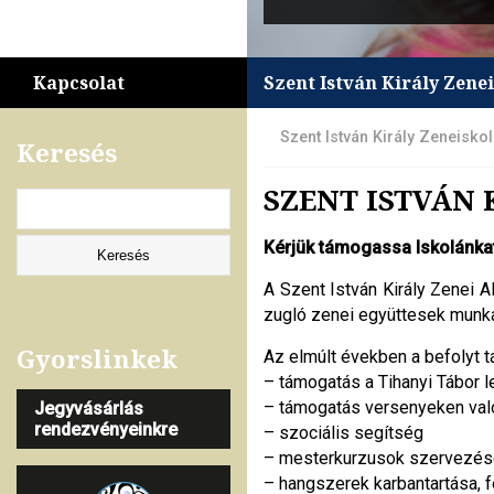
Kapcsolat
Szent István Király Zene
Szent István Király Zeneisko
Keresés
SZENT ISTVÁN 
Kérjük támogassa Iskolánkat
A Szent István Király Zenei A
zugló zenei együttesek munká
Gyorslinkek
Az elmúlt években a befolyt 
– támogatás a Tihanyi Tábor l
– támogatás versenyeken val
Jegyvásárlás
rendezvényeinkre
– szociális segítség
– mesterkurzusok szervezése
– hangszerek karbantartása, fe