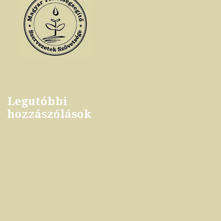
Legutóbbi
hozzászólások