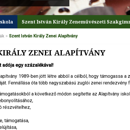
iskola
Szent István Király Zeneművészeti Szakgi
lák
>
Szent István Király Zenei Alapítvány
KIRÁLY ZENEI ALAPÍTVÁNY
 adója egy százalékával!
lapítvány 1989-ben jött létre abból a célból, hogy támogassa a zu
ját. Fennállása óta több nagyszabású zuglói zenei rendezvény f
támogatásokból a következő módon segítette az Alapítvány iskol
ebonyolításához,
ó részvételhez,
, támogatása,
lújítása,