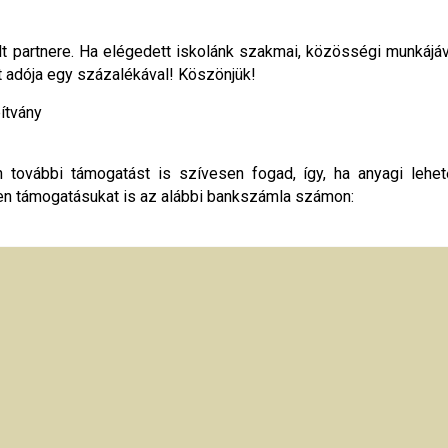
lt partnere. Ha elégedett iskolánk szakmai, közösségi munkájáv
yt adója egy százalékával! Köszönjük!
pítvány
 további támogatást is szívesen fogad, így, ha anyagi lehet
en támogatásukat is az alábbi bankszámla számon: