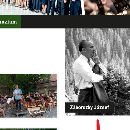
mnázium
Záborszky József