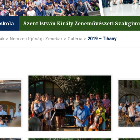
iskola
Szent István Király Zeneművészeti Szakgi
lák
>
Nemzeti Ifjúsági Zenekar
>
Galéria
>
2019 – Tihany