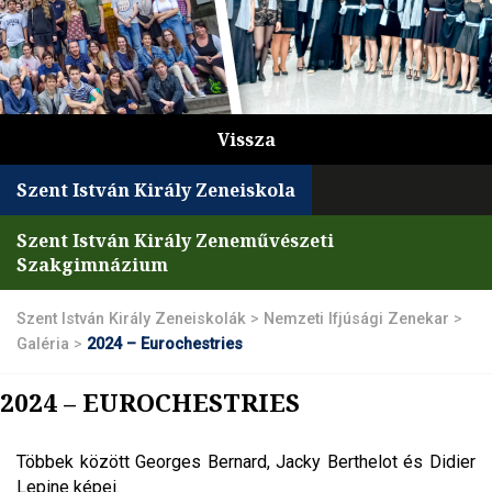
Vissza
Szent István Király Zeneiskola
Szent István Király Zeneművészeti
Szakgimnázium
Szent István Király Zeneiskolák
>
Nemzeti Ifjúsági Zenekar
>
Galéria
>
2024 – Eurochestries
2024 – EUROCHESTRIES
Többek között Georges Bernard, Jacky Berthelot és Didier
Lepine képei.