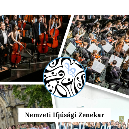
Nemzeti Ifjúsági Zenekar