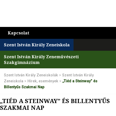
Kapcsolat
Szent István Király Zeneiskola
Szent István Király Zeneművészeti
Szakgimnázium
Szent István Király Zeneiskolák
>
Szent István Király
Zeneiskola
>
Hírek, események
>
„Tiéd a Steinway” és
Billentyűs Szakmai Nap
„TIÉD A STEINWAY” ÉS BILLENTYŰS
SZAKMAI NAP