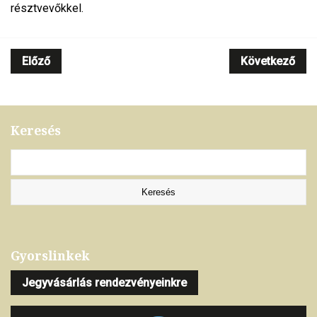
résztvevőkkel.
Előző
Következő
Keresés
Gyorslinkek
Jegyvásárlás rendezvényeinkre