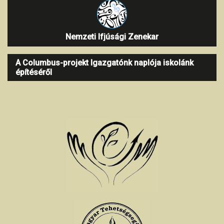
Nemzeti Ifjúsági Zenekar
A Columbus-projekt Igazgatónk naplója iskolánk
építéséről