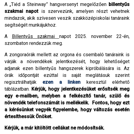
A „Tiéd a Steinway” hangversenyt megelőzően
billentyűs
szakmai napot
is szervezünk, amelyen részt vehetnek
mindazok, akik szívesen veszik szakközépiskolai tanáraink
segítségét munkájukhoz.
A
Billentyűs szakmai
napot 2025. november 22-én,
szombaton rendezzük meg.
A zongoraórák mellett az orgona és csembaló tanáraink is
várják a növendékek jelentkezését, hogy lehetőséget
adjanak ezen billentyűs hangszerek kipróbálására is. Az
órák időpontját ezúttal is saját meglátásuk szerint
regisztrálhatják
ezen a linken
keresztül elérhető
táblázatban.
Kérjük, hogy jelentkezésüket erősítsék meg
egy e-mailben, melyben a felkészítő tanár, szülő és
növendék telefonszámát is mellékelik. Fontos, hogy ezt
a kérésünket vegyék figyelembe, hogy változás esetén
értesíthessük Önöket.
Kérjük, a már kitöltött cellákat ne módosítsák.