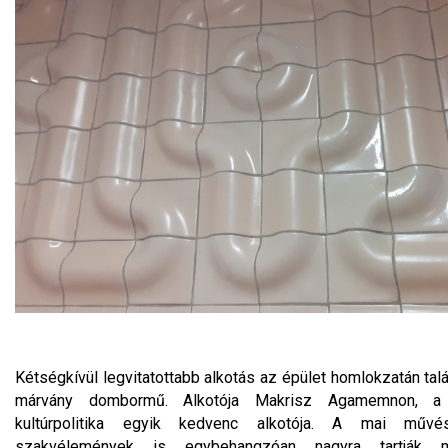
Kétségkívül legvitatottabb alkotás az épület homlokzatán tal
márvány dombormű. Alkotója Makrisz Agamemnon, a s
kultúrpolitika egyik kedvenc alkotója. A mai művész
szakvélemények is egybehangzóan nagyra tartják m