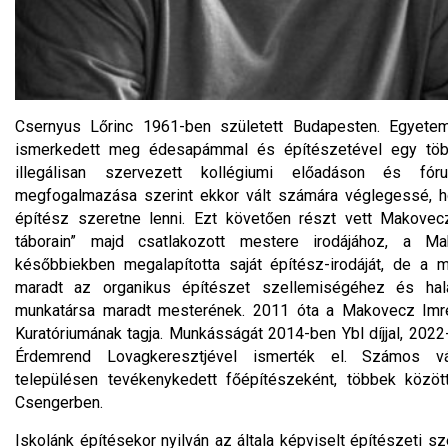
Csernyus Lőrinc 1961-ben született Budapesten. Egyetemi
ismerkedett meg édesapámmal és építészetével egy tö
illegálisan szervezett kollégiumi előadáson és fór
megfogalmazása szerint ekkor vált számára véglegessé, h
építész szeretne lenni. Ezt követően részt vett Makovec
táborain” majd csatlakozott mestere irodájához, a M
későbbiekben megalapította saját építész-irodáját, de a 
maradt az organikus építészet szellemiségéhez és halál
munkatársa maradt mesterének. 2011 óta a Makovecz Imre
Kuratóriumának tagja. Munkásságát 2014-ben Ybl díjjal, 202
Érdemrend Lovagkeresztjével ismerték el. Számos v
településen tevékenykedett főépítészeként, többek közö
Csengerben.
Iskolánk építésekor nyilván az általa képviselt építészeti s