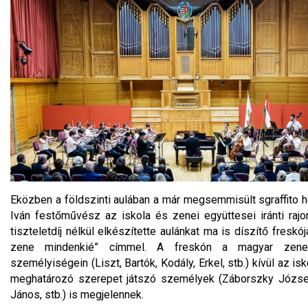
Eközben a földszinti aulában a már megsemmisült sgraffito 
Iván festőművész az iskola és zenei együttesei iránti rajon
tiszteletdíj nélkül elkészítette aulánkat ma is díszítő freskó
zene mindenkié” címmel. A freskón a magyar zene 
személyiségein (Liszt, Bartók, Kodály, Erkel, stb.) kívül az is
meghatározó szerepet játszó személyek (Záborszky József
János, stb.) is megjelennek.