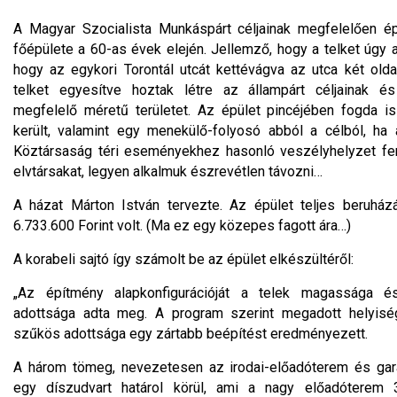
A Magyar Szocialista Munkáspárt céljainak megfelelően ép
főépülete a 60-as évek elején. Jellemző, hogy a telket úgy al
hogy az egykori Torontál utcát kettévágva az utca két oldal
telket egyesítve hoztak létre az állampárt céljainak és
megfelelő méretű területet. Az épület pincéjében fogda is 
került, valamint egy menekülő-folyosó abból a célból, ha
Köztársaság téri eseményekhez hasonló veszélyhelyzet fe
elvtársakat, legyen alkalmuk észrevétlen távozni…
A házat Márton István tervezte. Az épület teljes beruház
6.733.600 Forint volt. (Ma ez egy közepes fagott ára…)
A korabeli sajtó így számolt be az épület elkészültéről:
„Az építmény alapkonfigurációját a telek magassága é
adottsága adta meg. A program szerint megadott helyiség
szűkös adottsága egy zártabb beépítést eredményezett.
A három tömeg, nevezetesen az irodai-előadóterem és ga
egy díszudvart határol körül, ami a nagy előadóterem 