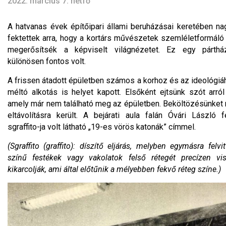
2022. március 7. hétfő
A hatvanas évek építőipari állami beruházásai keretében na
fektettek arra, hogy a kortárs művészetek szemléletformáló 
megerősítsék a képviselt világnézetet. Ez egy párth
különösen fontos volt.
A frissen átadott épületben számos a korhoz és az ideológiá
méltó alkotás is helyet kapott. Elsőként ejtsünk szót arról
amely már nem található meg az épületben. Beköltözésünke
eltávolításra került. A bejárati aula falán Óvári László
sgraffito-ja volt látható „19-es vörös katonák” címmel.
(Sgraffito (graffito): díszítő eljárás, melyben egymásra felv
színű festékek vagy vakolatok felső rétegét precízen vis
kikarcolják, ami által előtűnik a mélyebben fekvő réteg színe.)