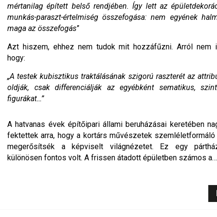
mértanilag épített belső rendjében. Így lett az épületdekorá
munkás-paraszt-értelmiség összefogása: nem egyének hal
maga az összefogás
”
Azt hiszem, ehhez nem tudok mit hozzáfűzni. Arról nem i
hogy:
„A testek kubisztikus traktálásának szigorú raszterét az att
oldják, csak differenciálják az egyébként sematikus, szin
figurákat…”
A hatvanas évek építőipari állami beruházásai keretében na
fektettek arra, hogy a kortárs művészetek szemléletformáló 
megerősítsék a képviselt világnézetet. Ez egy párth
különösen fontos volt. A frissen átadott épületben számos a…