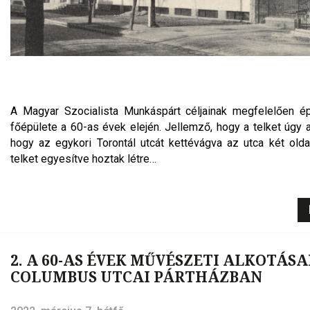
A Magyar Szocialista Munkáspárt céljainak megfelelően ép
főépülete a 60-as évek elején. Jellemző, hogy a telket úgy al
hogy az egykori Torontál utcát kettévágva az utca két oldal
telket egyesítve hoztak létre…
2. A 60-AS ÉVEK MŰVÉSZETI ALKOTÁSA
COLUMBUS UTCAI PÁRTHÁZBAN