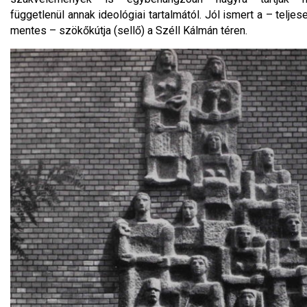
függetlenül annak ideológiai tartalmától. Jól ismert a – teljes
mentes – szökőkútja (sellő) a Széll Kálmán téren.