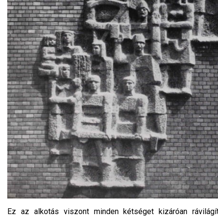
Ez az alkotás viszont minden kétséget kizáróan rávilágít