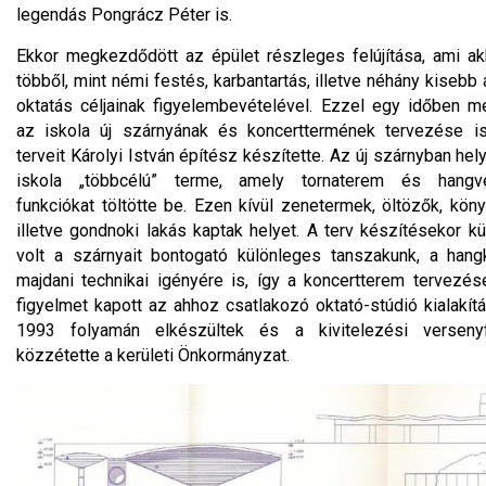
legendás Pongrácz Péter is.
Ekkor megkezdődött az épület részleges felújítása, ami ak
többől, mint némi festés, karbantartás, illetve néhány kisebb 
oktatás céljainak figyelembevételével. Ezzel egy időben 
az iskola új szárnyának és koncerttermének tervezése is
terveit Károlyi István építész készítette. Az új szárnyban hel
iskola „többcélú” terme, amely tornaterem és hangv
funkciókat töltötte be. Ezen kívül zenetermek, öltözők, könyv
illetve gondnoki lakás kaptak helyet. A terv készítésekor k
volt a szárnyait bontogató különleges tanszakunk, a hang
majdani technikai igényére is, így a koncertterem tervezés
figyelmet kapott az ahhoz csatlakozó oktató-stúdió kialakítá
1993 folyamán elkészültek és a kivitelezési versenyf
közzétette a kerületi Önkormányzat.