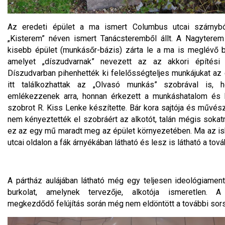
Az eredeti épület a ma ismert Columbus utcai szárny
„Kisterem” néven ismert Tanácsteremből állt. A Nagytere
kisebb épület (munkásőr-bázis) zárta le a ma is meglévő b
amelyet „díszudvarnak” nevezett az az akkori építési
Díszudvarban pihenhették ki felelősségteljes munkájukat az 
itt találkozhattak az „Olvasó munkás” szobrával is, 
emlékezzenek arra, honnan érkezett a munkáshatalom és h
szobrot R. Kiss Lenke készítette. Bár kora sajtója és művész
nem kényeztették el szobráért az alkotót, talán mégis soka
ez az egy mű maradt meg az épület környezetében. Ma az isk
utcai oldalon a fák árnyékában látható és lesz is látható a tov
A pártház aulájában látható még egy teljesen ideológiamen
burkolat, amelynek tervezője, alkotója ismeretlen. 
megkezdődő felújítás során még nem eldöntött a további sors