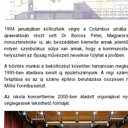
1994 januárjában költöztünk végre a Columbus utcába
újraavatásán részt vett Dr. Boross Péter, Magyaror
miniszterelnöke is, aki beszédében kiemelte annak jelent
milyen szimbolikus súlya van annak, hogy a kommunista
helyszínén az ifjúság művészeti nevelése folyhat a jövőben.
A bővítés munkái a beköltözést követően hamarosan megk
1995-ben átadásra került új épületszárnyunk. A régi szár
felújítása és az új szárny építési beruházása összesen 
Millió Forintba került.
Az iskola koncertterme 2000-ben átadott orgonájával ny
véglegesnek tekinthető formáját.