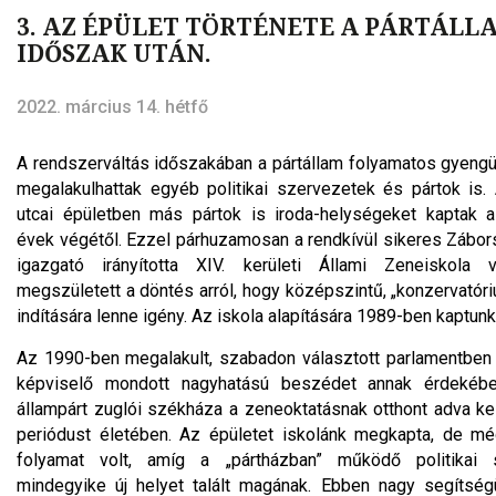
3. AZ ÉPÜLET TÖRTÉNETE A PÁRTÁLL
IDŐSZAK UTÁN.
2022. március 14. hétfő
A rendszerváltás időszakában a pártállam folyamatos gyengü
megalakulhattak egyéb politikai szervezetek és pártok is
utcai épületben más pártok is iroda-helységeket kaptak 
évek végétől. Ezzel párhuzamosan a rendkívül sikeres Zábo
igazgató irányította XIV. kerületi Állami Zeneiskola 
megszületett a döntés arról, hogy középszintű, „konzervatór
indítására lenne igény. Az iskola alapítására 1989-ben kaptun
Az 1990-ben megalakult, szabadon választott parlamentben
képviselő mondott nagyhatású beszédet annak érdekéb
állampárt zuglói székháza a zeneoktatásnak otthont adva k
periódust életében. Az épületet iskolánk megkapta, de m
folyamat volt, amíg a „pártházban” működő politikai 
mindegyike új helyet talált magának. Ebben nagy segítség