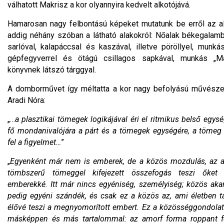
válhatott Makrisz a kor olyannyira kedvelt alkotójává.
Hamarosan nagy felbontású képeket mutatunk be erről az al
addig néhány szóban a látható alakokról: Nőalak békegalam
sarlóval, kalapáccsal és kaszával, illetve pöröllyel, munká
gépfegyverrel és ötágú csillagos sapkával, munkás „Mar
könyvnek látszó tárggyal.
A domborművet így méltatta a kor nagy befolyású művésze
Aradi Nóra:
„…
a plasztikai tömegek logikájával éri el ritmikus belső egysé
fő mondanivalójára a párt és a tömegek egységére, a tömeg e
fel a figyelmet…
”
„
Egyenként már nem is emberek, de a közös mozdulás, az 
tömbszerű tömeggel kifejezett összefogás teszi őket
emberekké. Itt már nincs egyéniség, személyiség; közös aka
pedig egyéni szándék, és csak ez a közös az, ami életben t
élővé teszi a megnyomorított embert. Ez a közösséggondolat
másképpen és más tartalommal: az amorf forma roppant fe