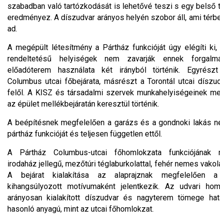
szabadban való tartózkodását is lehetővé teszi s egy belső t
eredményez. A díszudvar arányos helyén szobor áll, ami térbe
ad.
A megépült létesítmény a Pártház funkcióját úgy elégíti ki
rendeltetésű helyiségek nem zavarják ennek forgalm
előadóterem használata két irányból történik. Egyrész
Columbus utcai főbejárata, másrészt a Torontál utcai díszud
felől. A KISZ és társadalmi szervek munkahelyiségeinek m
az épület mellékbejáratán keresztül történik.
A beépítésnek megfelelően a garázs és a gondnoki lakás n
pártház funkcióját és teljesen független ettől.
A Pártház Columbus-utcai főhomlokzata funkciójának 
irodaház jellegű, mezőtúri téglaburkolattal, fehér nemes vakola
A bejárat kialakítása az alaprajznak megfelelően a
kihangsúlyozott motívumaként jelentkezik. Az udvari hom
arányosan kialakított díszudvar és nagyterem tömege hat
hasonló anyagú, mint az utcai főhomlokzat.