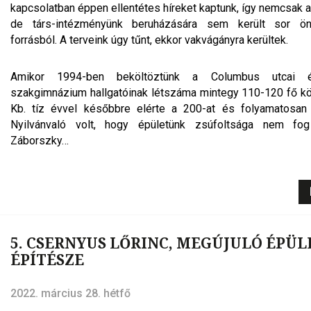
kapcsolatban éppen ellentétes híreket kaptunk, így nemcsak a
de társ-intézményünk beruházására sem került sor ön
forrásból. A terveink úgy tűnt, ekkor vakvágányra kerültek.
Amikor 1994-ben beköltöztünk a Columbus utcai é
szakgimnázium hallgatóinak létszáma mintegy 110-120 fő kö
Kb. tíz évvel későbbre elérte a 200-at és folyamatosan 
Nyilvánvaló volt, hogy épületünk zsúfoltsága nem fog
Záborszky…
5. CSERNYUS LŐRINC, MEGÚJULÓ ÉPÜ
ÉPÍTÉSZE
2022. március 28. hétfő