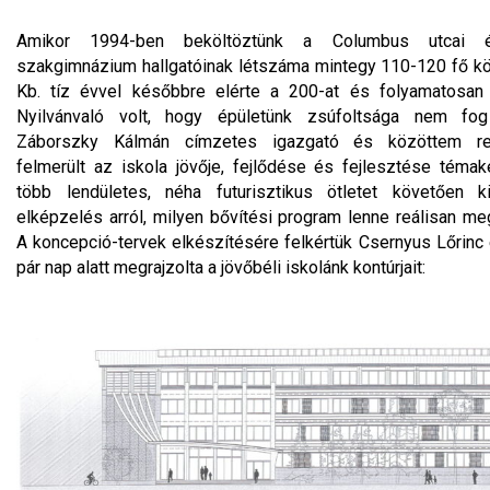
Amikor 1994-ben beköltöztünk a Columbus utcai é
szakgimnázium hallgatóinak létszáma mintegy 110-120 fő kö
Kb. tíz évvel későbbre elérte a 200-at és folyamatosan 
Nyilvánvaló volt, hogy épületünk zsúfoltsága nem fog
Záborszky Kálmán címzetes igazgató és közöttem re
felmerült az iskola jövője, fejlődése és fejlesztése témak
több lendületes, néha futurisztikus ötletet követően ki
elképzelés arról, milyen bővítési program lenne reálisan meg
A koncepció-tervek elkészítésére felkértük Csernyus Lőrinc é
pár nap alatt megrajzolta a jövőbéli iskolánk kontúrjait: