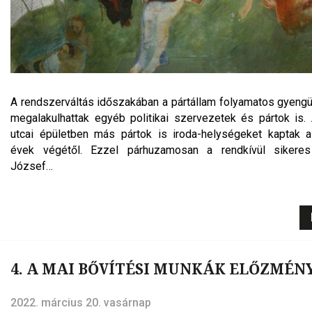
A rendszerváltás időszakában a pártállam folyamatos gyengü
megalakulhattak egyéb politikai szervezetek és pártok is
utcai épületben más pártok is iroda-helységeket kaptak 
évek végétől. Ezzel párhuzamosan a rendkívül sikere
József…
4. A MAI BŐVÍTÉSI MUNKÁK ELŐZMÉNY
2022. március 20. vasárnap