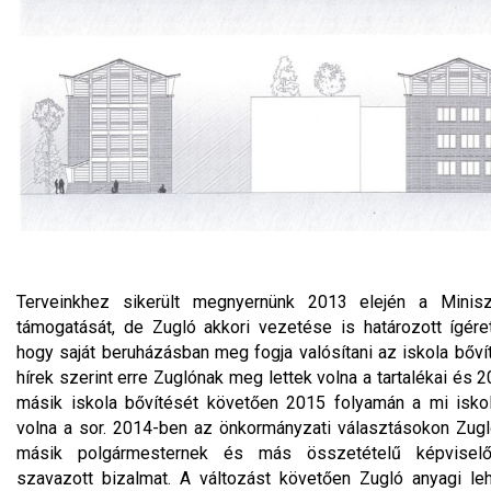
Terveinkhez sikerült megnyernünk 2013 elején a Minisz
támogatását, de Zugló akkori vezetése is határozott ígérete
hogy saját beruházásban meg fogja valósítani az iskola bővít
hírek szerint erre Zuglónak meg lettek volna a tartalékai és
másik iskola bővítését követően 2015 folyamán a mi iskol
volna a sor. 2014-ben az önkormányzati választásokon Zug
másik polgármesternek és más összetételű képviselő-
szavazott bizalmat. A változást követően Zugló anyagi le