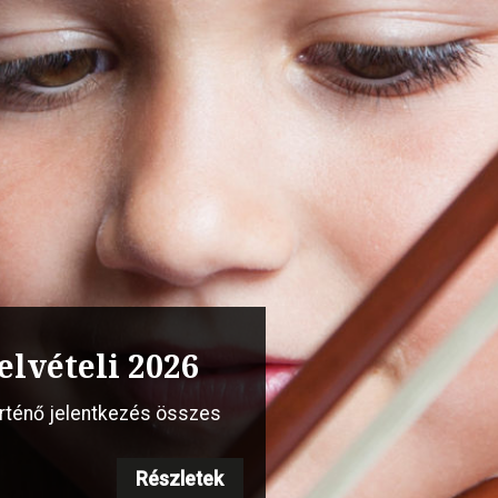
s vonós szakmai
elvételi 2026
 Steinway”
örténő jelentkezés összes
Részletek
Részletek