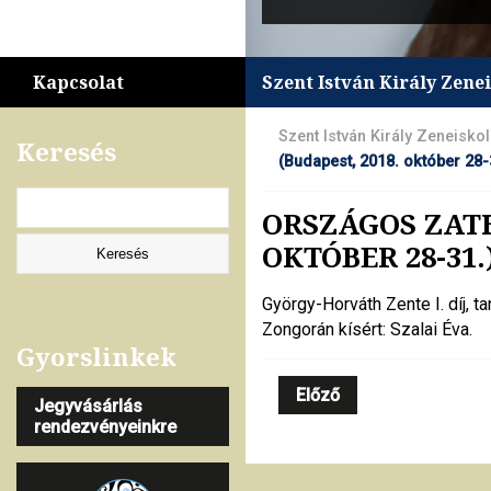
Kapcsolat
Szent István Király Zene
Szent István Király Zeneisko
Keresés
(Budapest, 2018. október 28-
ORSZÁGOS ZAT
OKTÓBER 28-31.
György-Horváth Zente I. díj, 
Zongorán kísért: Szalai Éva.
Gyorslinkek
Előző
Jegyvásárlás
rendezvényeinkre