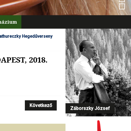
mnázium
athureczky Hegedűverseny
PEST, 2018.
Következő
Záborszky József