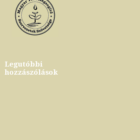
Legutóbbi
hozzászólások