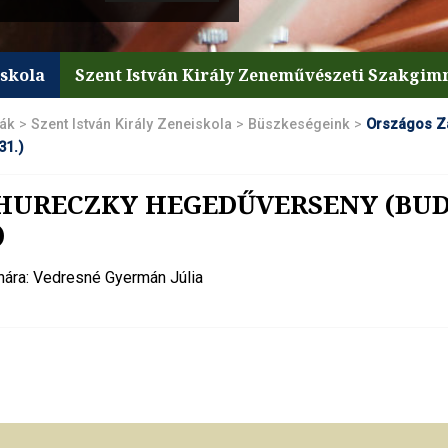
iskola
Szent István Király Zeneművészeti Szakgi
lák
>
Szent István Király Zeneiskola
>
Büszkeségeink
>
Országos Z
31.)
HURECZKY HEGEDŰVERSENY (BUDA
)
tanára: Vedresné Gyermán Júlia