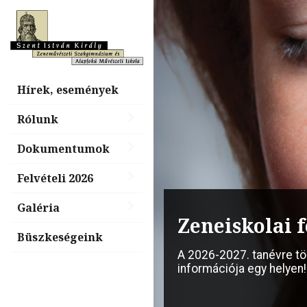
Hírek, események
Rólunk
Dokumentumok
Felvételi 2026
Galéria
Billentyűs é
Zeneiskolai f
nap, „Tiéd a
Büszkeségeink
A 2026-2027. tanévre t
információja egy helyen!