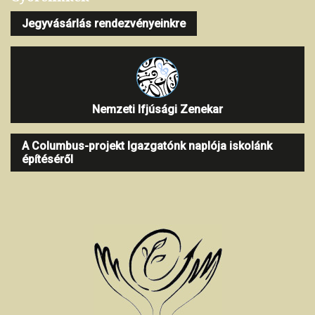
Jegyvásárlás rendezvényeinkre
Nemzeti Ifjúsági Zenekar
A Columbus-projekt Igazgatónk naplója iskolánk
építéséről