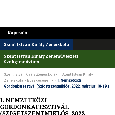
Kapcsolat
Szent István Király Zeneiskola
Szent István Király Zeneművészeti
Szakgimnázium
Szent István Király Zeneiskolák
>
Szent István Király
Zeneiskola
>
Büszkeségeink
>
I. Nemzetközi
Gordonkafesztivál (Szigetszentmiklós, 2022. március 18-19.)
I. NEMZETKÖZI
GORDONKAFESZTIVÁL
(SZIGETSZENTMIKLÓS, 2022.