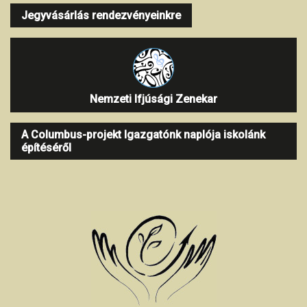
Jegyvásárlás rendezvényeinkre
Nemzeti Ifjúsági Zenekar
A Columbus-projekt Igazgatónk naplója iskolánk
építéséről