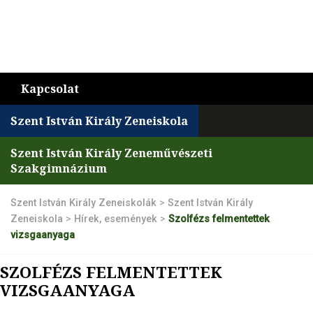
Kapcsolat
Szent István Király Zeneiskola
Szent István Király Zeneművészeti
Szakgimnázium
Szent István Király Zeneiskolák
>
Szent István Király
Zeneiskola
>
Hírek, események
>
Szolfézs felmentettek
vizsgaanyaga
SZOLFÉZS FELMENTETTEK
VIZSGAANYAGA