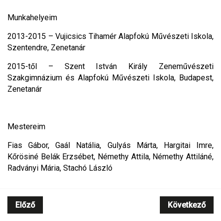
Munkahelyeim
2013-2015 – Vujicsics Tihamér Alapfokú Művészeti Iskola,
Szentendre, Zenetanár
2015-től – Szent István Király Zeneművészeti
Szakgimnázium és Alapfokú Művészeti Iskola, Budapest,
Zenetanár
Mestereim
Fias Gábor, Gaál Natália, Gulyás Márta, Hargitai Imre,
Kőrösiné Belák Erzsébet, Némethy Attila, Némethy Attiláné,
Radványi Mária, Stachó László
Előző
Következő