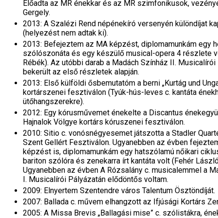
Előadta az MR énekkar és az MR szimfonikusok, vezényel
Gergely.
2013: A Szalézi Rend népénekíró versenyén különdíjat k
(helyezést nem adtak ki).
2013: Befejeztem az MA képzést, diplomamunkám egy 
szólószonáta és egy készülő musical-opera 4 részlete v
Rébék). Az utóbbi darab a Madách Színház II. Musicalírói 
bekerült az első részletek alapján.
2013: Első külföldi ősbemutatóm a berni „Kurtág und Unga
kortárszenei fesztiválon (Tyúk-hús-leves c. kantáta ének
ütőhangszerekre).
2012: Egy kórusművemet énekelte a Discantus énekegyüt
Hajnalok Völgye kortárs kóruszenei fesztiválon.
2010: Sitio c. vonósnégyesemet játszotta a Stadler Quart
Szent Gellért Fesztiválon. Ugyanebben az évben fejezte
képzést is, diplomamunkám egy hatszólamú nőikari ciklus
bariton szólóra és zenekarra írt kantáta volt (Fehér László
Ugyanebben az évben A Rózsalány c. musicalemmel a M
I. Musicalírói Pályázatán elődöntős voltam.
2009: Elnyertem Szentendre város Talentum Ösztöndíját.
2007: Ballada c. művem elhangzott az Ifjúsági Kortárs Ze
2005: A Missa Brevis „Ballagási mise” c. szólistákra, éne