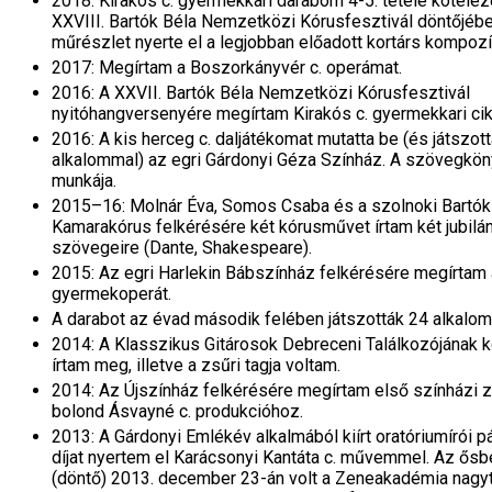
2018: Kirakós c. gyermekkari darabom 4-5. tétele kötelez
XXVIII. Bartók Béla Nemzetközi Kórusfesztivál döntőjébe
műrészlet nyerte el a legjobban előadott kortárs kompozíci
2017: Megírtam a Boszorkányvér c. operámat.
2016: A XXVII. Bartók Béla Nemzetközi Kórusfesztivál
nyitóhangversenyére megírtam Kirakós c. gyermekkari ci
2016: A kis herceg c. daljátékomat mutatta be (és játszot
alkalommal) az egri Gárdonyi Géza Színház. A szövegkön
munkája.
2015–16: Molnár Éva, Somos Csaba és a szolnoki Bartók
Kamarakórus felkérésére két kórusművet írtam két jubilán
szövegeire (Dante, Shakespeare).
2015: Az egri Harlekin Bábszínház felkérésére megírtam 
gyermekoperát.
A darabot az évad második felében játszották 24 alkalom
2014: A Klasszikus Gitárosok Debreceni Találkozójának 
írtam meg, illetve a zsűri tagja voltam.
2014: Az Újszínház felkérésére megírtam első színházi
bolond Ásvayné c. produkcióhoz.
2013: A Gárdonyi Emlékév alkalmából kiírt oratóriumírói p
díjat nyertem el Karácsonyi Kantáta c. művemmel. Az ős
(döntő) 2013. december 23-án volt a Zeneakadémia nagy