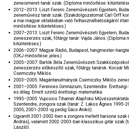
zeneismeret-tanár szak. (Diploma minősítése: kitüntetés
2012–2013: Liszt Ferenc Zeneművészeti Egyetem, Budap
zeneművész tanár szak. (Szakdolgozatomat Carl Orff kon
a mai magyar oktatásban való felhasználhatóságáról írta
minősítése: kitüntetéses.)
2007–2013: Liszt Ferenc Zeneművészeti Egyetem, Buda
zeneszerzés szak, főtárgy tanár: Vajda János. (Diploma 
kitüntetéses.)
2006–2007: Magyar Rádió, Budapest, hangmester-hangte
(OKJ minősítése: jeles.)
2005–2007: Bartók Béla Zeneművészeti Szakközépiskol
zeneszerzés előkészítő szak, főtárgy tanárok: Kocsár M
Csemiczky Miklós.
2003–2005: Magántanulmányok Csemiczky Miklós zenes
2001–2005: Ferences Gimnázium, Szentendre. Érettségi 
es átlag. Emelt szintű érettségi: matematika.
1995–2005: Vujicsics Tihamér Alapfokú Művészetoktatás
Szentendre, zongora szak (tanár: Z. Lakos Ágnes 1995-
2005, 2001-2003-ig pedig Gács Anikó).
Ugyanitt 2001-2002-ben a zongora mellett harsona szak (
András), valamint 2002-2003-ban klasszikus gitár szak (t
László).