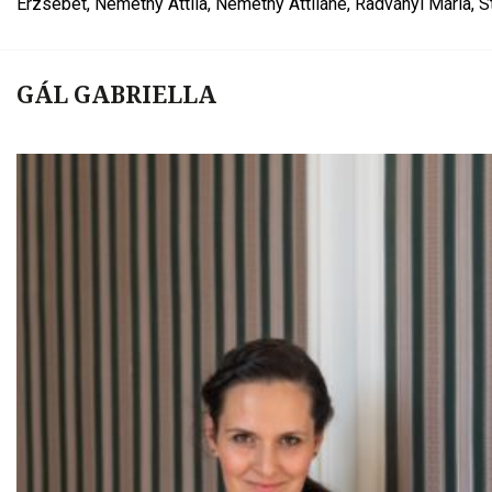
Erzsébet, Némethy Attila, Némethy Attiláné, Radványi Mária, 
GÁL GABRIELLA