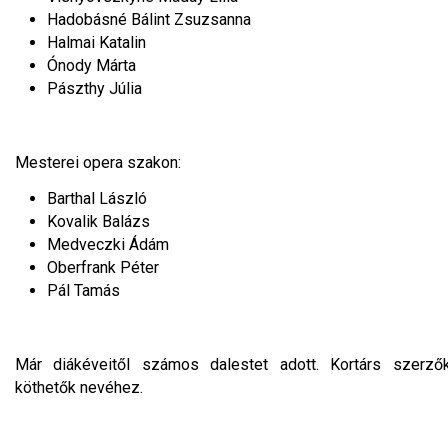
Hadobásné Bálint Zsuzsanna
Halmai Katalin
Ónody Márta
Pászthy Júlia
Mesterei opera szakon:
Barthal László
Kovalik Balázs
Medveczki Ádám
Oberfrank Péter
Pál Tamás
Már diákéveitől számos dalestet adott. Kortárs szerző
köthetők nevéhez.