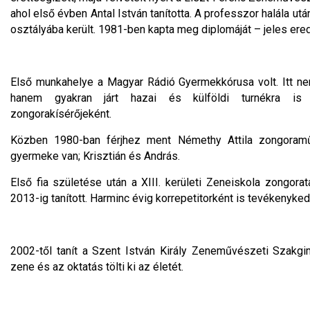
ahol első évben Antal István tanította. A professzor halála utá
osztályába került. 1981-ben kapta meg diplomáját – jeles er
Első munkahelye a Magyar Rádió Gyermekkórusa volt. Itt nem
hanem gyakran járt hazai és külföldi turnékra is
zongorakísérőjeként.
Közben 1980-ban férjhez ment Némethy Attila zongoram
gyermeke van; Krisztián és András.
Első fia születése után a XIII. kerületi Zeneiskola zongorata
2013-ig tanított. Harminc évig korrepetitorként is tevékenyked
2002-től tanít a Szent István Király Zeneművészeti Szakg
zene és az oktatás tölti ki az életét.