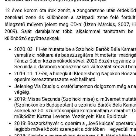
12 éves korom óta írok zenét, a zongorazene után érdekl
zenekari zene és különösen a színpadi zene felé fordult
lélegzetű művem jelent meg CD-n (Üzen Március, 2007, ill
2009). Saját darabjaimat több alkalommal tanítottam be 
különböző együtteseknek.
2020. 03. 11-én mutatta be a Szolnoki Bartók Béla Kamar
vernalis c. nőikarra és basszusgitárra írt motetta–madrig
Fánczi Gábor közreműködésével. 2020 őszén ugyanez a
Secunda c. darabom vonószenekari változatát készül bem
2019. 11. 17-én, a hidegkúti Klebelsberg Napokon Boszor
operám keresztmetszete volt hallható.
Jelenleg Via Crucis c. oratóriumomon dolgozom még a na
végéig.
2019: Missa Secunda (Szolnoki mise) c. művemet mutatt
(Szolnokon és Budapesten) a szolnoki Bartók Béla Kamar
akiknek az 50. születésnapjára komponáltam a darabot. 
működött: Kuzma Levente. Vezényelt: Kiss Boldizsár.
2018: Boszorkányvér c. operám a „Jövő kulcsa” operaíró
legjobb műve között szerepelt a döntőben – egyedüli ma