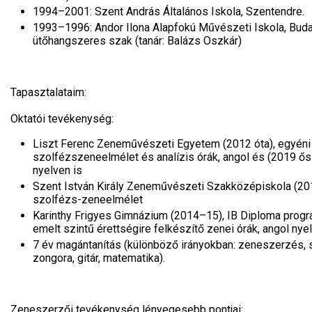
1994–2001: Szent András Általános Iskola, Szentendre.
1993–1996: Andor Ilona Alapfokú Művészeti Iskola, Buda
ütőhangszeres szak (tanár: Balázs Oszkár)
Tapasztalataim:
Oktatói tevékenység:
Liszt Ferenc Zeneművészeti Egyetem (2012 óta), egyéni
szolfézszeneelmélet és analízis órák, angol és (2019 ő
nyelven is
Szent István Király Zeneművészeti Szakközépiskola (2
szolfézs-zeneelmélet
Karinthy Frigyes Gimnázium (2014–15), IB Diploma prog
emelt szintű érettségire felkészítő zenei órák, angol nye
7 év magántanítás (különböző irányokban: zeneszerzés, 
zongora, gitár, matematika).
Zeneszerzői tevékenység lényegesebb pontjai: