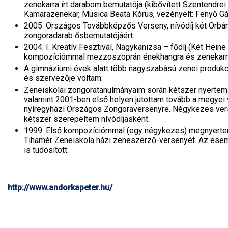
zenekarra írt darabom bemutatója (kibővített Szentendrei
Kamarazenekar, Musica Beata Kórus, vezényelt: Fenyő Gá
2005: Országos Továbbképzős Verseny, nívódíj két Orbá
zongoradarab ősbemutatójáért.
2004: I. Kreatív Fesztivál, Nagykanizsa – fődíj (Két Heine 
kompozíciómmal mezzoszoprán énekhangra és zenekarr
A gimnáziumi évek alatt több nagyszabású zenei produkc
és szervezője voltam.
Zeneiskolai zongoratanulmányaim során kétszer nyertem
valamint 2001-ben első helyen jutottam tovább a megyei 
nyíregyházi Országos Zongoraversenyre. Négykezes ve
kétszer szerepeltem nívódíjasként.
1999: Első kompozíciómmal (egy négykezes) megnyertem
Tihamér Zeneiskola házi zeneszerző-versenyét. Az ese
is tudósított.
http://www.andorkapeter.hu/