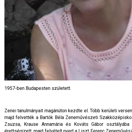
1957-ben Budapesten született.
Zenei tanulmányait magánúton kezdte el. Több kerületi verseny
majd felvették a Bartók Béla Zeneművészeti Szakközépiskol
Zsuzsa, Krause Annamária és Kováts Gábor osztályába j
érettségizett, majd felvételt nyert a Liszt Ferenc Zeneművész