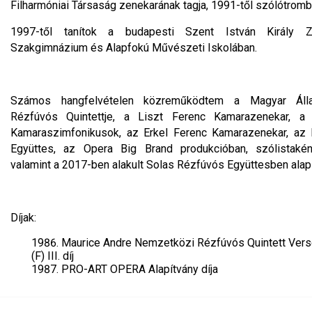
Filharmóniai Társaság zenekarának tagja, 1991-től szólótromb
1997-től tanítok a budapesti Szent István Király Z
Szakgimnázium és Alapfokú Művészeti Iskolában.
Számos hangfelvételen közreműködtem a Magyar Áll
Rézfúvós Quintettje, a Liszt Ferenc Kamarazenekar, a
Kamaraszimfonikusok, az Erkel Ferenc Kamarazenekar, az 
Együttes, az Opera Big Brand produkcióban, szólistakén
valamint a 2017-ben alakult Solas Rézfúvós Együttesben alapí
Díjak:
Maurice Andre Nemzetközi Rézfúvós Quintett Vers
(F) III. díj
PRO-ART OPERA Alapítvány díja