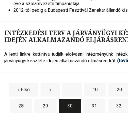
éve a szólamvezető timpanistája.
2012-től pedig a Budapesti Fesztivál Zenekar állandó kis
INTÉZKEDÉSI TERV A JÁRVÁNYÜGYI K
IDEJÉN ALKALMAZANDÓ ELJÁRÁSREN
A lenti linkre kattintva tudják elolvasni intézményünk intéz
járványügyi készleté idején alkalmazandó eljárásrendről.
(tov
« Első
«
...
10
20
28
29
30
31
32