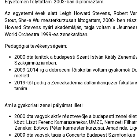
Egyetemen folytattam, 2003-ban diplomáztam.
Az egyetemi évek alatt Leigh Howard Stevens, Robert Van
Stout, She-e Wu mesterkurzusait látogattam, 2000- ben rész
Howard Stevens nyári akadémiáján, tagja voltam a Jeunne
World Orchestra 1999-es zenekarában.
Pedagógiai tevékenységeim:
2000 óta tanítok a budapesti Szent István Király Zenemű
Szakgimnáziumban.
2009-2014-ig a debreceni főiskolán voltam gyakornok Dr
mellett.
2019-től pedig a Zeneakadémia dallamhangszer fakultá
tanára.
Ami a gyakorlati zenei pályámat illeti:
2000 óta vagyok aktív résztvevője a budapesti zenei éle
közt: Liszt Ferenc Kamarazenekar, UMZE, Nemzeti Filha
Zenekar, Eötvös Péter karmester kurzusai, Amadinda, Lig
2009 óta vagyok tagja a Concerto Budapest Szimfonikus 