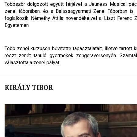
Többször dolgozott együtt férjével a Jeuness Musical pé
zenei táborában, és a Balassagyarmati Zenei Táborban is
foglalkozik Némethy Attila növendékeivel a Liszt Ferenc
Egyetemen.
Több zenei kurzuson bővítette tapasztalatait, illetve tartott k
részt zenét tanuló gyermekek zongoraversenyén. Számta
választotta a zenei pályát.
KIRÁLY TIBOR