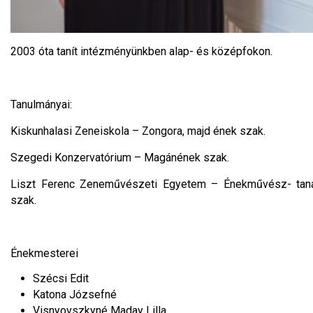
2003 óta tanít intézményünkben alap- és középfokon.
Tanulmányai:
Kiskunhalasi Zeneiskola – Zongora, majd ének szak.
Szegedi Konzervatórium – Magánének szak.
Liszt Ferenc Zeneművészeti Egyetem – Énekművész- taná
szak.
Énekmesterei
Szécsi Edit
Katona Józsefné
Visnyovszkyné Maday Lilla