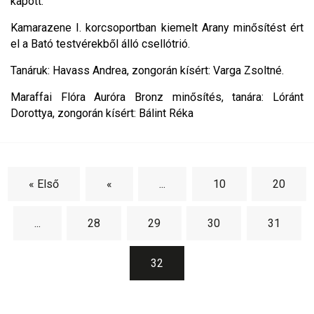
kapott.
Kamarazene I. korcsoportban kiemelt Arany minősítést ért
el a Bató testvérekből álló csellótrió.
Tanáruk: Havass Andrea, zongorán kísért: Varga Zsoltné.
Maraffai Flóra Auróra Bronz minősítés, tanára: Lóránt
Dorottya, zongorán kísért: Bálint Réka
« Első
«
...
10
20
...
28
29
30
31
32