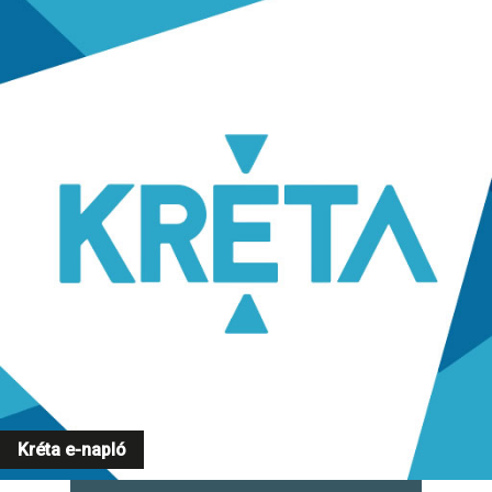
Kréta e-napló