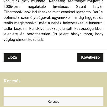
vonult az aktív munkától. Rengeteg segítséget nyújtott a
2006-ban megalakuló hivatásos Szent István
Filharmonikusok indulásakor, mint zenekari igazgató. Derűs,
optimista személyiségével, ugyanakkor mindig higgadt és
reális meglátásaival még a nehéz helyzeteket is humorral
tudta kezelni. Rendkívül sokat jelentett közösségünkben
jelenléte és betölthetetlen űrt jelent hiánya most, hogy
végleg elment közülünk.
Előző
Következő
Keresés