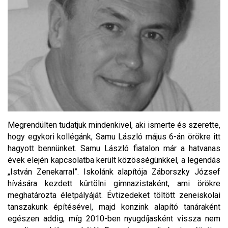
Megrendülten tudatjuk mindenkivel, aki ismerte és szerette,
hogy egykori kollégánk, Samu László május 6-án örökre itt
hagyott bennünket. Samu László fiatalon már a hatvanas
évek elején kapcsolatba került közösségünkkel, a legendás
„István Zenekarral”. Iskolánk alapítója Záborszky József
hívására kezdett kürtölni gimnazistaként, ami örökre
meghatározta életpályáját. Évtizedeket töltött zeneiskolai
tanszakunk építésével, majd konzink alapító tanáraként
egészen addig, míg 2010-ben nyugdíjasként vissza nem