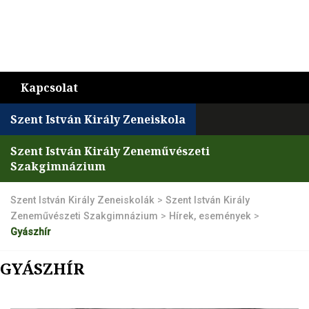
Kapcsolat
Szent István Király Zeneiskola
Szent István Király Zeneművészeti
Szakgimnázium
Szent István Király Zeneiskolák
>
Szent István Király
Zeneművészeti Szakgimnázium
>
Hírek, események
>
Gyászhír
GYÁSZHÍR