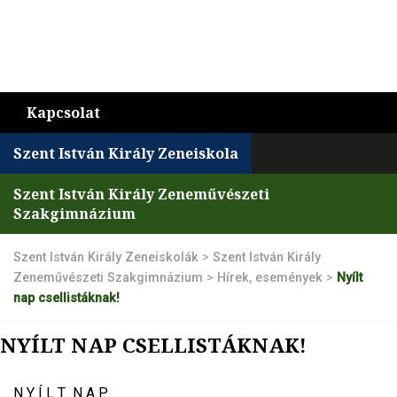
Kapcsolat
Szent István Király Zeneiskola
Szent István Király Zeneművészeti
Szakgimnázium
Szent István Király Zeneiskolák
>
Szent István Király
Zeneművészeti Szakgimnázium
>
Hírek, események
>
Nyílt
nap csellistáknak!
NYÍLT NAP CSELLISTÁKNAK!
N Y Í L T N A P