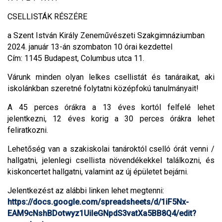
CSELLISTÁK RÉSZÉRE
a Szent István Király Zeneművészeti Szakgimnáziumban
2024. január 13-án szombaton 10 órai kezdettel
Cím: 1145 Budapest, Columbus utca 11.
Várunk minden olyan lelkes csellistát és tanáraikat, aki
iskolánkban szeretné folytatni középfokú tanulmányait!
A 45 perces órákra a 13 éves kortól felfelé lehet
jelentkezni, 12 éves korig a 30 perces órákra lehet
feliratkozni.
Lehetőség van a szakiskolai tanároktól cselló órát venni /
hallgatni, jelenlegi csellista növendékekkel találkozni, és
kiskoncertet hallgatni, valamint az új épületet bejárni.
Jelentkezést az alábbi linken lehet megtenni:
https://docs.google.com/spreadsheets/d/1iF5Nx-
EAM9cNshBDotwyz1UiIeGNpdS3vatXa5BB8Q4/edit?