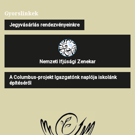
Gyorslinkek
Jegyvásárlás rendezvényeinkre
Nemzeti Ifjúsági Zenekar
A Columbus-projekt Igazgatónk naplója iskolánk
építéséről