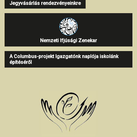
Jegyvásárlás rendezvényeinkre
Nemzeti Ifjúsági Zenekar
A Columbus-projekt Igazgatónk naplója iskolánk
építéséről