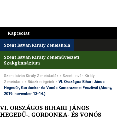
Kapcsolat
Szent István Király Zeneiskola
Szent István Király Zeneművészeti
Szakgimnázium
Szent István Király Zeneiskolák
>
Szent István Király
Zeneiskola
>
Büszkeségeink
>
VI. Országos Bihari János
Hegedű-, Gordonka- és Vonós Kamarazenei Fesztivál (Abony,
2019. november 13-14.)
VI. ORSZÁGOS BIHARI JÁNOS
HEGEDŰ-, GORDONKA- ÉS VONÓS