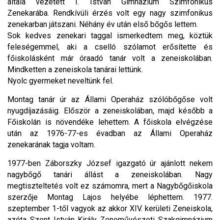
általa vezetett I. István Gimnázium Szimfonikus
Zenekarába. Rendkívüli érzés volt egy nagy szimfonikus
zenekarban játszani. Néhány év után első bőgős lettem.
Sok kedves zenekari taggal ismerkedtem meg, köztük
feleségemmel, aki a cselló szólamot erősítette és
főiskolásként már óraadó tanár volt a zeneiskolában.
Mindketten a zeneiskola tanárai lettünk.
Nyolc gyermeket neveltünk fel.
Montag tanár úr az Állami Operaház szólóbőgőse volt
nyugdíjazásáig. Először a zeneiskolában, majd később a
Főiskolán is növendéke lehettem. A főiskola elvégzése
után az 1976-77-es évadban az Állami Operaház
zenekarának tagja voltam.
1977-ben Záborszky József igazgató úr ajánlott nekem
nagybőgő tanári állást a zeneiskolában. Nagy
megtiszteltetés volt ez számomra, mert a Nagybőgőiskola
szerzője Montag Lajos helyébe léphettem. 1977.
szeptember 1-től vagyok az akkor XIV. kerületi Zeneiskola,
azóta Szent István Király Zeneművészeti Szakgimnázium