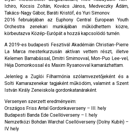
Ichiro, Kocsis Zoltán, Kovács János, Medveczky Ádám,
Takács-Nagy Gábor, Baráti Kristóf, és Yuri Simonov.
2016 februárjában az Euphony Central European Youth
Orchestra zenekari munkájában működhettem közre,
körbeutazva Közép-Európát a hozzá kapcsolódó turnén.
A 2019-es budapesti Fesztivál Akadémián Christian-Pierre
La Marca mesterkurzusán aktívan vettem részt, illetve
Kelemen Barnabással, Dmitri Smirnovval, Mon-Puo Lee-vel,
Héja Domonkossal és Maxim Rysanovval kamarázhattam.
Jelenleg a Zuglói Filharmónia szólamvezetőjeként és a
Solti Kamarazenekar tagjaként működöm, valamint a Szent
István Király Zeneiskola gordonkatanáraként.
Versenyen szerzett eredményeim:
Országos Friss Antal Gordonkaverseny – III. hely
Budapesti Banda Ede Csellóverseny – I. hely
Nemzetközi Bohdan Warchal Csellóverseny (Dolny Kubín) –
IV. hely