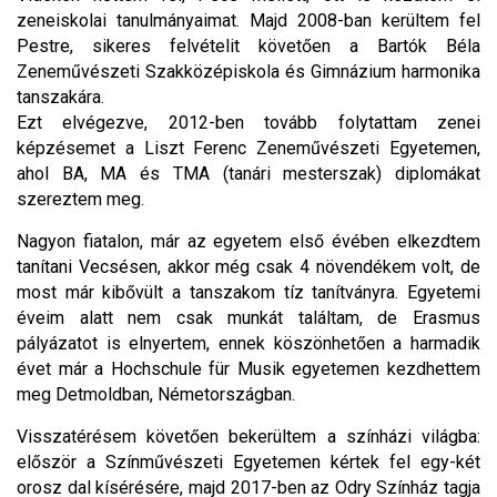
zeneiskolai tanulmányaimat. Majd 2008-ban kerültem fel
Pestre, sikeres felvételit követően a Bartók Béla
Zeneművészeti Szakközépiskola és Gimnázium harmonika
tanszakára.
Ezt elvégezve, 2012-ben tovább folytattam zenei
képzésemet a Liszt Ferenc Zeneművészeti Egyetemen,
ahol BA, MA és TMA (tanári mesterszak) diplomákat
szereztem meg.
Nagyon fiatalon, már az egyetem első évében elkezdtem
tanítani Vecsésen, akkor még csak 4 növendékem volt, de
most már kibővült a tanszakom tíz tanítványra. Egyetemi
éveim alatt nem csak munkát találtam, de Erasmus
pályázatot is elnyertem, ennek köszönhetően a harmadik
évet már a Hochschule für Musik egyetemen kezdhettem
meg Detmoldban, Németországban.
Visszatérésem követően bekerültem a színházi világba:
először a Színművészeti Egyetemen kértek fel egy-két
orosz dal kísérésére, majd 2017-ben az Odry Színház tagja