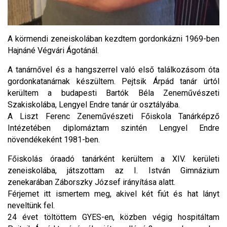
A körmendi zeneiskolában kezdtem gordonkázni 1969-ben
Hajnáné Végvári Ágotánál.
A tanárnővel és a hangszerrel való első találkozásom óta
gordonkatanárnak készültem. Pejtsik Árpád tanár úrtól
kerültem a budapesti Bartók Béla Zeneművészeti
Szakiskolába, Lengyel Endre tanár úr osztályába.
A Liszt Ferenc Zeneművészeti Főiskola Tanárképző
Intézetében diplomáztam szintén Lengyel Endre
növendékeként 1981-ben.
Főiskolás óraadó tanárként kerültem a XIV. kerületi
zeneiskolába, játszottam az I. István Gimnázium
zenekarában Záborszky József irányítása alatt.
Férjemet itt ismertem meg, akivel két fiút és hat lányt
neveltünk fel.
24 évet töltöttem GYES-en, közben végig hospitáltam