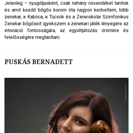
Jelenleg – nyugdíjasként, csak néhány növendéket tanítok
és amit kezdő bőgős korom óta nagyon kedveltem, több
zenekar, a Kabóca, a Tücsök és a Zeneiskolai Szimfonikus
Zenekar bőgőseit igyekszem a zenekari játék lényegére az
intonáció fontosságára, az együttjátszás örömére és
felelősségére megtanítani.
PUSKÁS BERNADETT