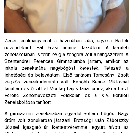
Zenei tanulmányaimat a házunkban lakó, egykori Bartók
növendéknél, Pál Erzsi néninél kezdtem. A kerületi
zeneiskolában is több évig a zongora volt a hangszerem. A
Szentendrei Ferences Gimnáziumba jártam, amikor az
iskola zenekarába nagybőgőst kerestek. Tetszett a
lehetőség és belevágtam. Első tanárom Tomcsányi Zsolt
végzős zeneakadémista volt. Később Bence Miklósnál
tanultam és ő vitt el Montag Lajos tanár úrhoz, aki a Liszt
Ferenc Zeneművészeti Főiskolán és a XIV. kerületi
Zeneiskolában tanított.
A gimnázium zenekarában egyedül voltam bőgős. Nagy
öröm volt zenekarban játszani. Érettségi után Záborszky
József igazgató úr, ikertestvéremmel együtt, hívott az