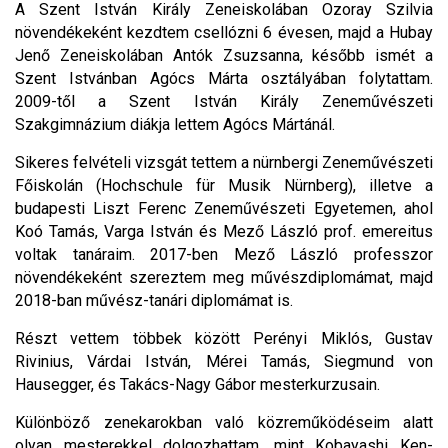
A Szent István Király Zeneiskolában Ozoray Szilvia
növendékeként kezdtem csellózni 6 évesen, majd a Hubay
Jenő Zeneiskolában Antók Zsuzsanna, később ismét a
Szent Istvánban Agócs Márta osztályában folytattam.
2009-től a Szent István Király Zeneművészeti
Szakgimnázium diákja lettem Agócs Mártánál.
Sikeres felvételi vizsgát tettem a nürnbergi Zeneművészeti
Főiskolán (Hochschule für Musik Nürnberg), illetve a
budapesti Liszt Ferenc Zeneművészeti Egyetemen, ahol
Koó Tamás, Varga István és Mező László prof. emereitus
voltak tanáraim. 2017-ben Mező László professzor
növendékeként szereztem meg művészdiplomámat, majd
2018-ban művész-tanári diplomámat is.
Részt vettem többek között Perényi Miklós, Gustav
Rivinius, Várdai István, Mérei Tamás, Siegmund von
Hausegger, és Takács-Nagy Gábor mesterkurzusain.
Különböző zenekarokban való közreműködéseim alatt
olyan mesterekkel dolgozhattam, mint Kobayashi Ken-