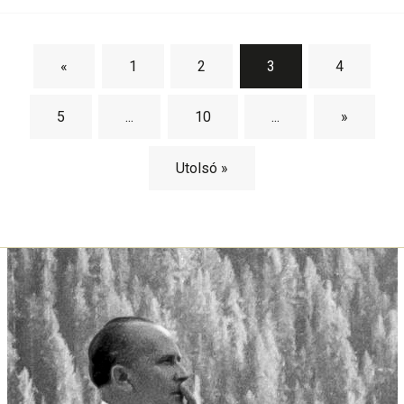
«
1
2
3
4
5
...
10
...
»
Utolsó »