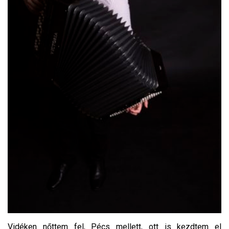
Vidéken nőttem fel, Pécs mellett, ott is kezdtem el