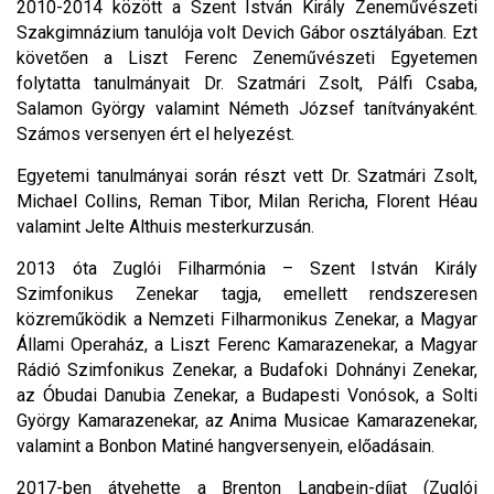
2010-2014 között a Szent István Király Zeneművészeti
Szakgimnázium tanulója volt Devich Gábor osztályában. Ezt
követően a Liszt Ferenc Zeneművészeti Egyetemen
folytatta tanulmányait Dr. Szatmári Zsolt, Pálfi Csaba,
Salamon György valamint Németh József tanítványaként.
Számos versenyen ért el helyezést.
Egyetemi tanulmányai során részt vett Dr. Szatmári Zsolt,
Michael Collins, Reman Tibor, Milan Rericha, Florent Héau
valamint Jelte Althuis mesterkurzusán.
2013 óta Zuglói Filharmónia – Szent István Király
Szimfonikus Zenekar tagja, emellett rendszeresen
közreműködik a Nemzeti Filharmonikus Zenekar, a Magyar
Állami Operaház, a Liszt Ferenc Kamarazenekar, a Magyar
Rádió Szimfonikus Zenekar, a Budafoki Dohnányi Zenekar,
az Óbudai Danubia Zenekar, a Budapesti Vonósok, a Solti
György Kamarazenekar, az Anima Musicae Kamarazenekar,
valamint a Bonbon Matiné hangversenyein, előadásain.
2017-ben átvehette a Brenton Langbein-díjat (Zuglói