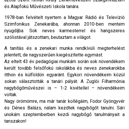
és Alapfokú Művészeti Iskola tanára.
1978-ban felvételt nyertem a Magyar Rádió és Televízió
Szimfonikus Zenekarába, ahonnan 2010-ben mentem
nyugdíjba. Sok neves karmesterrel és hangszeres
szólistával játszottam, beutaztam a világot.
A tanítás és a zenekari munka rendkívüli megterhelést
jelentett, de nagyszerűen kiegészítette egymást.
Az eltelt 43 év pedagógiai munkám során sok növendékem
került tovább felsőfokú iskolákba és neves zenekarokba
itthon és külföldön egyaránt. Egykori növendékeim közül
sokan választották a tanári pályát. A Zuglói Filharmónia
nagybőgőművészei is – 1-2 kivétellel – növendékeim
voltak.
Nagy örömömre, ma már tanár kollégáim, Fodor Gyöngyvér
és Dénes Balázs, nálam kezdtek nagybőgőt tanulni. Sári
unokám szeptemberben kezdi nagybőgő tanulmányait a
tanszakon!