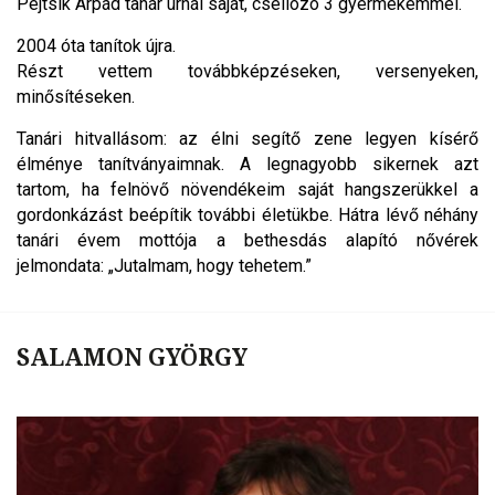
Pejtsik Árpád tanár úrnál saját, csellózó 3 gyermekemmel.
2004 óta tanítok újra.
Részt vettem továbbképzéseken, versenyeken,
minősítéseken.
Tanári hitvallásom: az élni segítő zene legyen kísérő
élménye tanítványaimnak. A legnagyobb sikernek azt
tartom, ha felnövő növendékeim saját hangszerükkel a
gordonkázást beépítik további életükbe. Hátra lévő néhány
tanári évem mottója a bethesdás alapító nővérek
jelmondata: „Jutalmam, hogy tehetem.”
SALAMON GYÖRGY