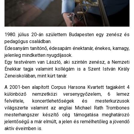
1980. július 20-án születtem Budapesten egy zenész és
pedagógus családban.
Édesanyám tanítónő, édesapám énektanár, énekes, karnagy,
jelenleg mindketten nyugdíjasok.
Egy testvérem van László, aki szintén zenész, a Nemzeti
Énekkar tagja valamint kollégám is a Szent István Király
Zeneiskolában, mint kürt tanár.
A 2001-ben alapított Corpus Harsona Kvartett tagjaként 4
különböző nemzetközi versenygyőzelem, 6 lemez
felvétele, koncertlehetőségek és mesterkurzusok
világszerte valamint az angliai Michael Rath Trombones
mesterhangszer készítő cég támogatása meghatározó
jelentőségű a már elmúlt, a jelen és remélhetőleg a jövendő
aktív éveimben is.