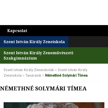
Kapcsolat
Szent István Király Zeneiskola
Szent István Király Zeneművészeti
Szakgimnázium
Szent István Király Zeneiskolák
>
Szent István Király
Zeneiskola
>
Tanáraink
>
Némethné Solymári Tímea
NÉMETHNÉ SOLYMÁRI TÍMEA