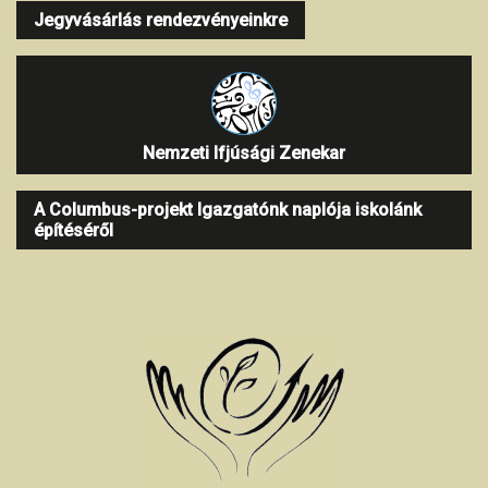
Jegyvásárlás rendezvényeinkre
Nemzeti Ifjúsági Zenekar
A Columbus-projekt Igazgatónk naplója iskolánk
építéséről