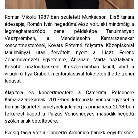
Román Mikola 1987-ben született Munkácson. Első tanára
édesapja, Román Iván hegedűművész volt, aki mindmáig a
legmeghatározóbb zenei példaképe. Tanulmányait
Veszprémben, a Mendelssohn Kamarazenekar
koncertmesterénél, Kováts Péternél folytatta. Középiskolai
tanulmányai után felvételt nyert a Liszt Ferenc
Zeneművészeti Egyetemre, Ábrahám Márta osztályába.
Később ösztöndíjasként Amszterdamban tanult, ahol a
világhírű Ilya Grubert mentorálásával tökéletesíthette zenei
tudását.
Alapítója és koncertmestere a Camerata Pelsonore
Kamarazenekarnak. 2017-ben létrehozta vonósnégyesét a
Roman Quartetet, amelynek jelenleg is primáriusa. 2018-ben
felkérést kapott a Pulzus Vonósnégyes második hegedű
szólamának betöltésére.
Évekig tagja volt a Concerto Armonico barokk együttesnek