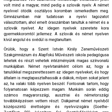
volt mind a magyar, mind pedig a szlovák nyelv. A német
nyelvvel ötödik osztályos koromban ismerkedtem meg.
Gimnáziumban már tudatosan a nyelvi tagozatot
választottam, ahol emelt óraszámban tanultuk a német és a
szlovák nyelvet. Az idegen nyelvek szeretete kora
gyermekkoromtól jellemez. A szlovák és német nyelven
kívül angolul és svédül is megtanultam.
Örülök, hogy a Szent István Király Zeneművészeti
Szakgimnázium és Alapfokú Művészeti iskola pedagógusa
lehetek és részt vehetek intézményünk magas színvonalú
munkájában. Német nyelvtanárként célom az, hogy a
tanulókkal megszerettessem az idegen nyelveket, és hogy
általam is megtapasztalhassák a diákok, milyen sokat jelent
az, ha valaki több nyelven beszél. Fontosnak tartom, hogy
folyamatosan képezzem magam. Munkám során eddig
számos magyarországi, ausztriai és németországi
továbbképzésen vettem részt. Diákjaimat német nyelvből
középszintű érettségire és nyelvvizsgára (Goethe-