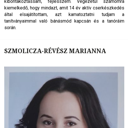
kibontakoztassam, fejlesszem. Végezetül számomra
kiemelkedő, hogy mindazt, amit 14 év aktív cserkészkedés
által elsajátítottam, azt kamatoztatni tudjam a
tanítványaimmal való bánásmód kapcsán és a tanóráim
során.
SZMOLICZA-RÉVÉSZ MARIANNA