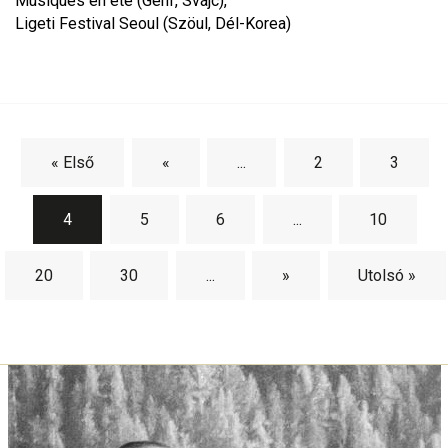
Musiques en été (Genf, Svájc),
Ligeti Festival Seoul (Szöul, Dél-Korea)
« Első
«
...
2
3
4
5
6
...
10
20
30
...
»
Utolsó »