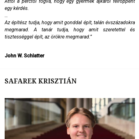
Attól a perctől fogva, hogy egy gyermek ajkáról felröppent
egy kérdés.
…
Az építész tudja, hogy amit gonddal épít, talán évszázadokra
megmarad. A tanár tudja, hogy amit szeretettel és
tisztességgel épít, az örökre megmarad.”
John W. Schlatter
SAFAREK KRISZTIÁN