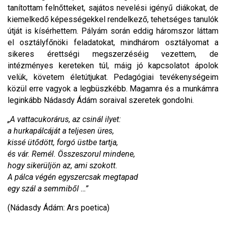
tanítottam felnőtteket, sajátos nevelési igényű diákokat, de
kiemelkedő képességekkel rendelkező, tehetséges tanulók
útját is kísérhettem. Pályám során eddig háromszor láttam
el osztályfőnöki feladatokat, mindhárom osztályomat a
sikeres érettségi megszerzéséig vezettem, de
intézményes kereteken túl, máig jó kapcsolatot ápolok
velük, követem életútjukat. Pedagógiai tevékenységeim
közül erre vagyok a legbüszkébb. Magamra és a munkámra
leginkább Nádasdy Ádám soraival szeretek gondolni.
„A vattacukorárus, az csinál ilyet:
a hurkapálcáját a teljesen üres,
kissé ütődött, forgó üstbe tartja,
és vár. Remél. Összeszorul mindene,
hogy sikerüljön az, ami szokott.
A pálca végén egyszercsak megtapad
egy szál a semmiből …”
(Nádasdy Ádám: Ars poetica)