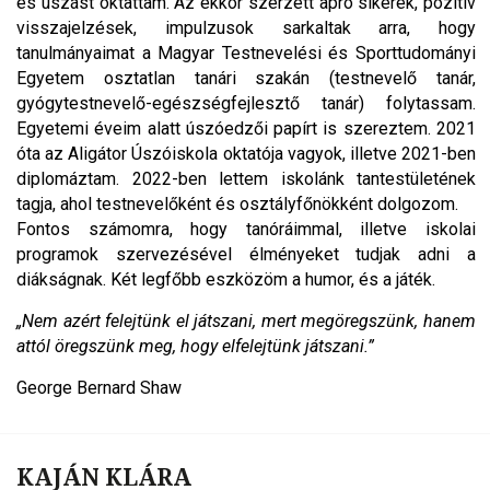
és úszást oktattam. Az ekkor szerzett apró sikerek, pozitív
visszajelzések, impulzusok sarkaltak arra, hogy
tanulmányaimat a Magyar Testnevelési és Sporttudományi
Egyetem osztatlan tanári szakán (testnevelő tanár,
gyógytestnevelő-egészségfejlesztő tanár) folytassam.
Egyetemi éveim alatt úszóedzői papírt is szereztem. 2021
óta az Aligátor Úszóiskola oktatója vagyok, illetve 2021-ben
diplomáztam. 2022-ben lettem iskolánk tantestületének
tagja, ahol testnevelőként és osztályfőnökként dolgozom.
Fontos számomra, hogy tanóráimmal, illetve iskolai
programok szervezésével élményeket tudjak adni a
diákságnak. Két legfőbb eszközöm a humor, és a játék.
„Nem azért felejtünk el játszani, mert megöregszünk, hanem
attól öregszünk meg, hogy elfelejtünk játszani.”
George Bernard Shaw
KAJÁN KLÁRA