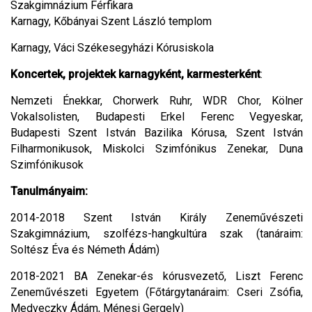
Szakgimnázium Férfikara
Karnagy, Kőbányai Szent László templom
Karnagy, Váci Székesegyházi Kórusiskola
Koncertek, projektek karnagyként, karmesterként
:
Nemzeti Énekkar, Chorwerk Ruhr, WDR Chor, Kölner
Vokalsolisten, Budapesti Erkel Ferenc Vegyeskar,
Budapesti Szent István Bazilika Kórusa, Szent István
Filharmonikusok, Miskolci Szimfónikus Zenekar, Duna
Szimfónikusok
Tanulmányaim:
2014-2018 Szent István Király Zeneművészeti
Szakgimnázium, szolfézs-hangkultúra szak (tanáraim:
Soltész Éva és Németh Ádám)
2018-2021 BA Zenekar-és kórusvezető, Liszt Ferenc
Zeneművészeti Egyetem (Főtárgytanáraim: Cseri Zsófia,
Medveczky Ádám, Ménesi Gergely)