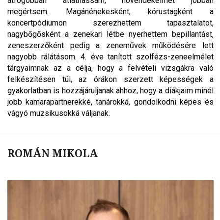
átfogóbban átláthassam, növendékeimet jobban
megértsem. Magánénekesként, kórustagként a
koncertpódiumon szerezhettem tapasztalatot,
nagybőgősként a zenekari létbe nyerhettem bepillantást,
zeneszerzőként pedig a zeneművek működésére lett
nagyobb rálátásom. 4. éve tanított szolfézs-zeneelmélet
tárgyaimnak az a célja, hogy a felvételi vizsgákra való
felkészítésen túl, az órákon szerzett képességek a
gyakorlatban is hozzájáruljanak ahhoz, hogy a diákjaim minél
jobb kamarapartnerekké, tanárokká, gondolkodni képes és
vágyó muzsikusokká váljanak.
ROMÁN MIKOLA