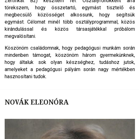
Zertifikat B2) készítem fel. Osztályfőnökként arra
törekszem, hogy összetartó, egymást tisztelő és
megbecsülő közösséget alkossunk, hogy segítsük
egymást. Célomat minél több osztályprogrammal, közös
kirándulással és közös társasjátékkal próbálom
megvalósítani.
Köszönöm családomnak, hogy pedagógusi munkám során
mindenben támogat, köszönöm három gyermekünknek,
hogy általuk sok olyan készséghez, tudáshoz jutok,
amelyeket a pedagógusi pályám során nagy mértékben
hasznosítani tudok.
NOVÁK ELEONÓRA