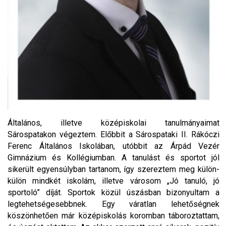
Általános, illetve középiskolai tanulmányaimat
Sárospatakon végeztem. Előbbit a Sárospataki II. Rákóczi
Ferenc Általános Iskolában, utóbbit az Árpád Vezér
Gimnázium és Kollégiumban. A tanulást és sportot jól
sikerült egyensúlyban tartanom, így szereztem meg külön-
külön mindkét iskolám, illetve városom „Jó tanuló, jó
sportoló” díját. Sportok közül úszásban bizonyultam a
legtehetségesebbnek. Egy váratlan lehetőségnek
köszönhetően már középiskolás koromban táboroztattam,