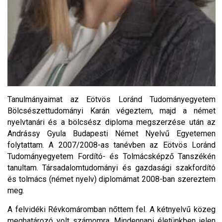
Tanulmányaimat az Eötvös Loránd Tudományegyetem
Bölcsészettudományi Karán végeztem, majd a német
nyelvtanári és a bölcsész diploma megszerzése után az
Andrássy Gyula Budapesti Német Nyelvű Egyetemen
folytattam. A 2007/2008-as tanévben az Eötvös Loránd
Tudományegyetem Fordító- és Tolmácsképző Tanszékén
tanultam. Társadalomtudományi és gazdasági szakfordító
és tolmács (német nyelv) diplomámat 2008-ban szereztem
meg.
A felvidéki Révkomáromban nőttem fel. A kétnyelvű közeg
meghatározó volt számomra. Mindennapi életünkben jelen