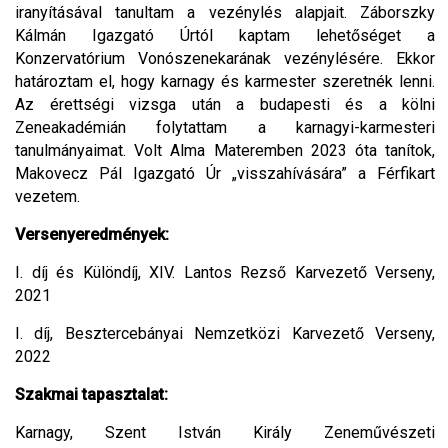
iranyításával tanultam a vezénylés alapjait. Záborszky
Kálmán Igazgató Úrtól kaptam lehetőséget a
Konzervatórium Vonószenekarának vezénylésére. Ekkor
határoztam el, hogy karnagy és karmester szeretnék lenni.
Az érettségi vizsga után a budapesti és a kölni
Zeneakadémián folytattam a karnagyi-karmesteri
tanulmányaimat. Volt Alma Materemben 2023 óta tanítok,
Makovecz Pál Igazgató Úr „visszahívására” a Férfikart
vezetem.
Versenyeredmények:
I. díj és Különdíj, XIV. Lantos Rezső Karvezető Verseny,
2021
I. díj, Besztercebányai Nemzetközi Karvezető Verseny,
2022
Szakmai tapasztalat:
Karnagy, Szent István Király Zeneművészeti