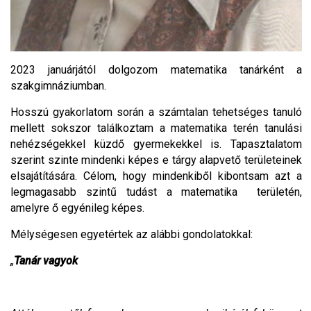
2023 januárjától dolgozom matematika tanárként a
szakgimnáziumban.
Hosszú gyakorlatom során a számtalan tehetséges tanuló
mellett sokszor találkoztam a matematika terén tanulási
nehézségekkel küzdő gyermekekkel is. Tapasztalatom
szerint szinte mindenki képes e tárgy alapvető területeinek
elsajátítására. Célom, hogy mindenkiből kibontsam azt a
legmagasabb szintű tudást a matematika területén,
amelyre ő egyénileg képes.
Mélységesen egyetértek az alábbi gondolatokkal:
„
Tanár vagyok