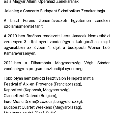
és a Magyar Állami Operaház Zenekarának.
Jelenleg a Concerto Budapest Szimfonikus Zenekar tagja.
A Liszt Ferenc Zeneművészeti Egyetemen zenekari
szólamismeretet tanít.
A 2010-ben Brnóban rendezett Leos Janacek Nemzetközi
versenyen 3. díjat nyert vonósnégyes kategóriában, majd
ugyanabban az évben 1. díjat a budapesti Weiner Leó
Kamaraversenyen.
2021-ben a Filharmónia Magyarország Végh Sándor
vonósnégyes program ösztöndíját nyeri meg.
Több olyan nemzetközi fesztiválon fellépett mint a:
Festival d’ Aix-en-Provence (Franciaország),
Kaposfest (Kaposvár, Magyarország),
Clarinetfest Ostend (Belgium),
Euro Music Drama(Szczecin,Lengyelország),
Budapest Quartet Weekend (Magyarország),