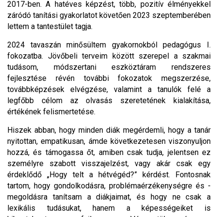
2017-ben. A hatéves képzést, több, pozitív élményekkel
záródó tanítási gyakorlatot követően 2023 szeptemberében
lettem a tantestület tagja.
2024 tavaszán minősültem gyakornokból pedagógus I.
fokozatba. Jövőbeli terveim között szerepel a szakmai
tudásom, módszertani eszköztáram rendszeres
fejlesztése révén további fokozatok megszerzése,
továbbképzések elvégzése, valamint a tanulók felé a
legfőbb célom az olvasás szeretetének kialakítása,
értékének felismertetése.
Hiszek abban, hogy minden diák megérdemli, hogy a tanár
nyitottan, empatikusan, ámde következetesen viszonyuljon
hozzá, és támogassa őt, amiben csak tudja, jelentsen ez
személyre szabott visszajelzést, vagy akár csak egy
érdeklődő „Hogy telt a hétvégéd?” kérdést. Fontosnak
tartom, hogy gondolkodásra, problémaérzékenységre és -
megoldásra tanítsam a diákjaimat, és hogy ne csak a
lexikális tudásukat, hanem a képességeiket is