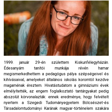
1999. január 29-én születtem Kiskunfélegyházán.
Édesanyám tanítói munkája révén hamar
megismerkedhettem a pedagógus pálya szépségeivel és
kihívásaival, amelyeket általános iskolás koromtól kezdve
magaménak éreztem. Hivatástudatom a gimnáziumi évek
elmélyítették, az engem foglalkoztató tantárgyakat pedig
abszolút körvonalazták: ennek eredménye, hogy felvételt
nyertem a Szegedi Tudományegyetem Bölcsészet-és
Társadalomtudományi Karának magyar-történelem szakára