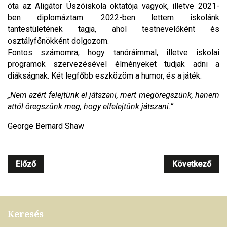
óta az Aligátor Úszóiskola oktatója vagyok, illetve 2021-
ben diplomáztam. 2022-ben lettem iskolánk
tantestületének tagja, ahol testnevelőként és
osztályfőnökként dolgozom.
Fontos számomra, hogy tanóráimmal, illetve iskolai
programok szervezésével élményeket tudjak adni a
diákságnak. Két legfőbb eszközöm a humor, és a játék.
„Nem azért felejtünk el játszani, mert megöregszünk, hanem
attól öregszünk meg, hogy elfelejtünk játszani.”
George Bernard Shaw
Előző
Következő
Keresés