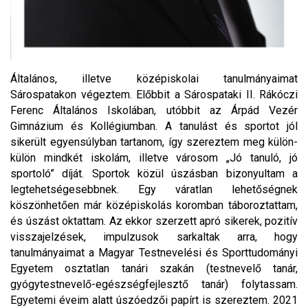
Általános, illetve középiskolai tanulmányaimat
Sárospatakon végeztem. Előbbit a Sárospataki II. Rákóczi
Ferenc Általános Iskolában, utóbbit az Árpád Vezér
Gimnázium és Kollégiumban. A tanulást és sportot jól
sikerült egyensúlyban tartanom, így szereztem meg külön-
külön mindkét iskolám, illetve városom „Jó tanuló, jó
sportoló” díját. Sportok közül úszásban bizonyultam a
legtehetségesebbnek. Egy váratlan lehetőségnek
köszönhetően már középiskolás koromban táboroztattam,
és úszást oktattam. Az ekkor szerzett apró sikerek, pozitív
visszajelzések, impulzusok sarkaltak arra, hogy
tanulmányaimat a Magyar Testnevelési és Sporttudományi
Egyetem osztatlan tanári szakán (testnevelő tanár,
gyógytestnevelő-egészségfejlesztő tanár) folytassam.
Egyetemi éveim alatt úszóedzői papírt is szereztem. 2021