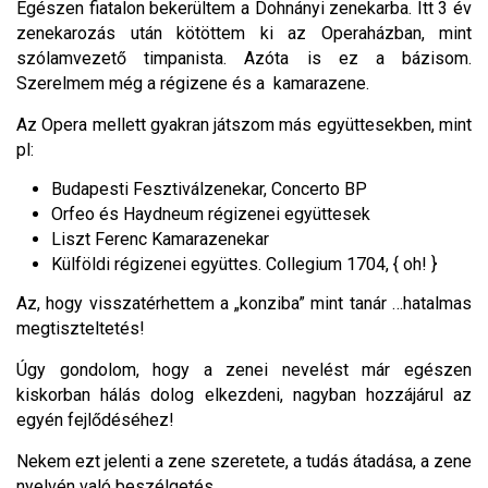
Egészen fiatalon bekerültem a Dohnányi zenekarba. Itt 3 év
zenekarozás után kötöttem ki az Operaházban, mint
szólamvezető timpanista. Azóta is ez a bázisom.
Szerelmem még a régizene és a kamarazene.
Az Opera mellett gyakran játszom más együttesekben, mint
pl:
Budapesti Fesztiválzenekar, Concerto BP
Orfeo és Haydneum régizenei együttesek
Liszt Ferenc Kamarazenekar
Külföldi régizenei együttes. Collegium 1704, { oh! }
Az, hogy visszatérhettem a „konziba” mint tanár …hatalmas
megtiszteltetés!
Úgy gondolom, hogy a zenei nevelést már egészen
kiskorban hálás dolog elkezdeni, nagyban hozzájárul az
egyén fejlődéséhez!
Nekem ezt jelenti a zene szeretete, a tudás átadása, a zene
nyelvén való beszélgetés.