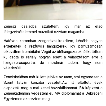
Zenész családba születtem, így már az első
lélegzetvételemmel muzsikát szívtam magamba.
Hatéves koromban zongorázni kezdtem, később nagyon
érdekeltek a rézfúvós hangszerek, így párhuzamosan
elkezdtem trombitálni. Végül az ütőhangszereknél kötöttem
ki, azóta is rejtély hogyan esett a választásom erre a
hangszercsoportra, de mostmár tudom, hogy nem
véletlenül!
Zeneiskolában már ki lett jelölve az utam, ami egyenesen a
Szent István konziba vezetett.Az itt eltöltött évek
alapozták meg a mai zenei hozzáállásomat. BA képzést a
Zeneakadémián végeztem el, MA diplomámat a Debreceni
Egyetemen szereztem meg.