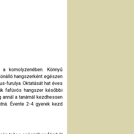
d a komolyzenében. Könnyű
 önálló hangszerként egészen
us-furulya. Oktatását hat éves
yik fafúvós hangszer későbbi
g annál a tanárnál kezdhessen
hatná. Évente 2-4 gyerek kezd