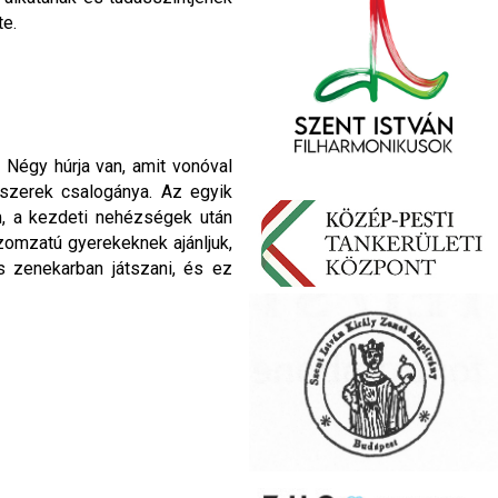
te.
Négy húrja van, amit vonóval
gszerek csalogánya. Az egyik
m, a kezdeti nehézségek után
izomzatú gyerekeknek ajánljuk,
s zenekarban játszani, és ez