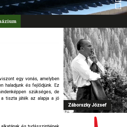
mnázium
 viszont egy vonás, amelyben
 haladjunk és fejlődjünk. Ez
 mindenképpen szükséges, de
 tiszta játék az alapja a jó
Záborszky József
 alkatának és tudásszintjének