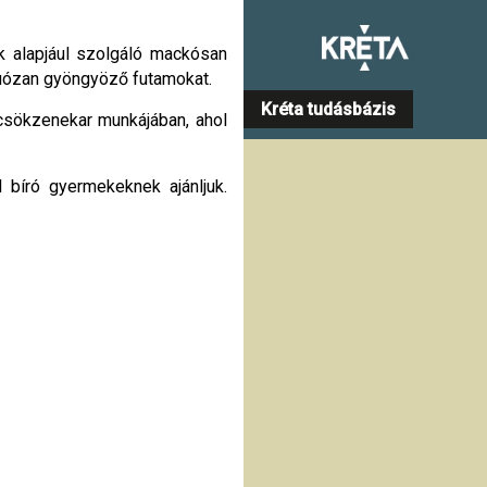
k alapjául szolgáló mackósan
tuózan gyöngyöző futamokat.
Kréta tudásbázis
csökzenekar munkájában, ahol
l bíró gyermekeknek ajánljuk.