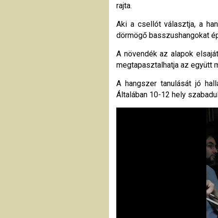
rajta.
Aki a csellót választja, a 
dörmögő basszushangokat épp
A növendék az alapok elsajá
megtapasztalhatja az együtt 
A hangszer tanulását jó hall
Általában 10-12 hely szabadul
Videólejátszó