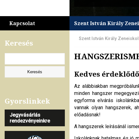
Kapcsolat
Szent István Király Zene
Szent István Király Zeneisko
Keresés
HANGSZERISM
Kedves érdeklődő
Az alábbiakban megpróbálunk
minden hangszer megegyezik:
Gyorslinkek
egyforma elvárás iskolánkb
vannak olyan hangszerek, ah
előadásnak!
Jegyvásárlás
rendezvényeinkre
A hangszerek leírásánál ismer
Iskolánknak hatalmas és jó m