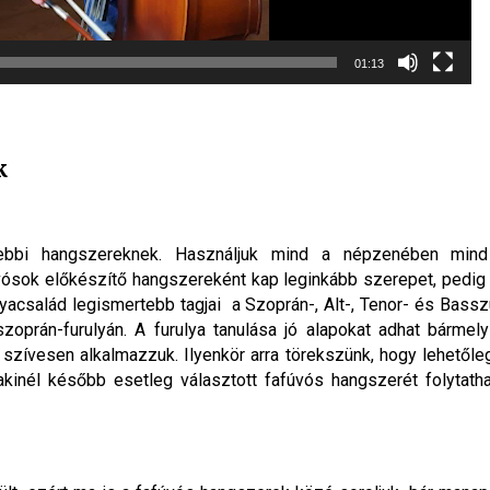
01:13
k
gebbi hangszereknek. Használjuk mind a népzenében min
úvósok előkészítő hangszereként kap leginkább szerepet, pedig
ulyacsalád legismertebb tagjai a Szoprán-, Alt-, Tenor- és Bassz
szoprán-furulyán. A furulya tanulása jó alapokat adhat bármel
 szívesen alkalmazzuk. Ilyenkör arra törekszünk, hogy lehetőle
, akinél később esetleg választott fafúvós hangszerét folytat