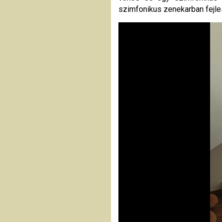
szimfonikus zenekarban fejles
Videólejátszó