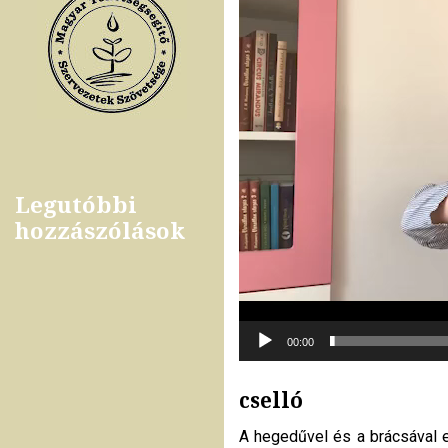
Legutóbbi
hozzászólások
00:00
cselló
A hegedűvel és a brácsával e