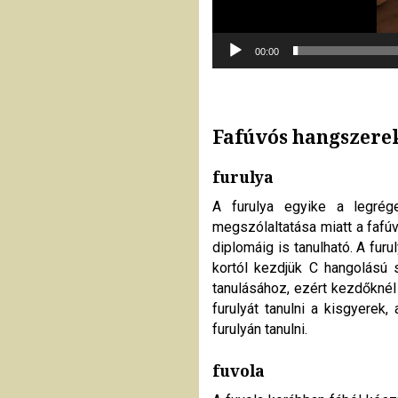
00:00
Fafúvós hangszere
furulya
A furulya egyike a legré
megszólaltatása miatt a faf
diplomáig is tanulható. A fur
kortól kezdjük C hangolású 
tanulásához, ezért kezdőknél
furulyát tanulni a kisgyerek
furulyán tanulni.
fuvola