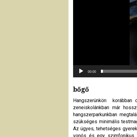
00:00
bőgő
Hangszerünkön korábban csa
zeneiskolánkban már hosszú
hangszerparkunkban megtalá
szükséges minimális testmag
Az ügyes, tehetséges gyerekn
vonós és egy szimfonikus