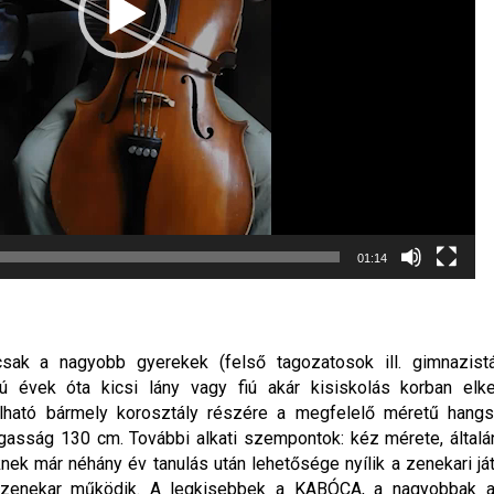
01:14
k a nagyobb gyerekek (felső tagozatosok ill. gimnazistá
 évek óta kicsi lány vagy fiú akár kisiskolás korban elk
lható bármely korosztály részére a megfelelő méretű hangs
asság 130 cm. További alkati szempontok: kéz mérete, általáno
ek már néhány év tanulás után lehetősége nyílik a zenekari já
 zenekar működik. A legkisebbek a KABÓCA, a nagyobbak 