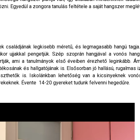
ni. Egyedül a zongora tanulás feltétele a saját hangszer meglé
k családjának legkisebb méretű, és legmagasabb hangú tagja. 
ikor ujjakkal pengetjük. Szép szoprán hangjával a vonós han
tják, ami a tanulmányok első éveiben érezhető leginkább. Á
tékosának és hallgatójának is. Elsősorban jó hallású, rugalmas 
zthetők is. Iskolánkban lehetőség van a kicsinyeknek vonó
ekeknek. Évente 14-20 gyereket tudunk felvenni hegedűre.