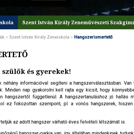
iskola
Szent István Király Zeneművészeti Szakgi
lák
>
Szent István Király Zeneiskola
>
Hangszerismertető
ERTETŐ
 szülők és gyerekek!
 néhány információval segíteni a hangszerválasztásban. Van
 Minden nap gyakorolni kell rajta egy kicsit, hogy könnyebben
an hangszertől függetlenül. A hangszertanuláshoz jó hallás
ol ez fokozottan szempont, pl. a vonós hangszerek, hiszen a
tetjük az adott hangszer várható éves felvételi létszámát is.
inőségű hangszer-parkja van, így általában mindenkinek tudunk