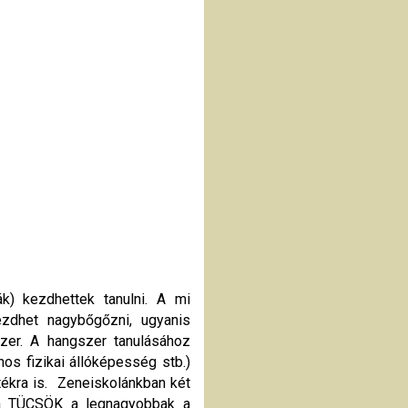
k) kezdhettek tanulni. A mi
ezdhet nagybőgőzni, ugyanis
zer. A hangszer tanulásához
s fizikai állóképesség stb.)
tékra is. Zeneiskolánkban két
a TÜCSÖK a legnagyobbak a