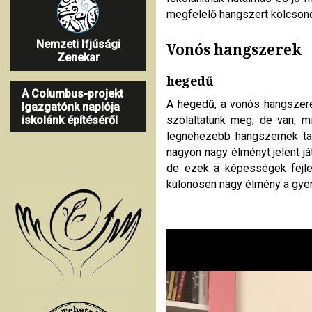
megfelelő hangszert kölcsönöz
Nemzeti Ifjúsági
Vonós hangszerek
Zenekar
hegedű
A Columbus-projekt
A hegedű, a vonós hangszere
Igazgatónk naplója
szólaltatunk meg, de van, m
iskolánk építéséről
legnehezebb hangszernek tar
nagyon nagy élményt jelent já
de ezek a képességek fejles
különösen nagy élmény a gyer
Videólejátszó