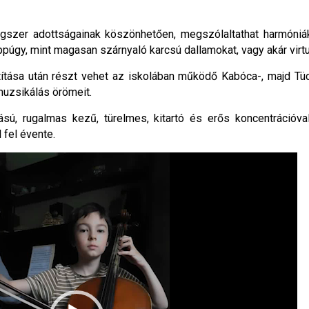
hangszer adottságainak köszönhetően, megszólaltathat harmóniá
úgy, mint magasan szárnyaló karcsú dallamokat, vagy akár vir
títása után részt vehet az iskolában működő Kabóca-, majd Tü
muzsikálás örömeit.
ású, rugalmas kezű, türelmes, kitartó és erős koncentrációva
 fel évente.