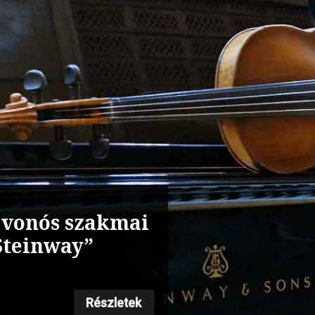
s vonós szakmai
 Steinway”
Részletek