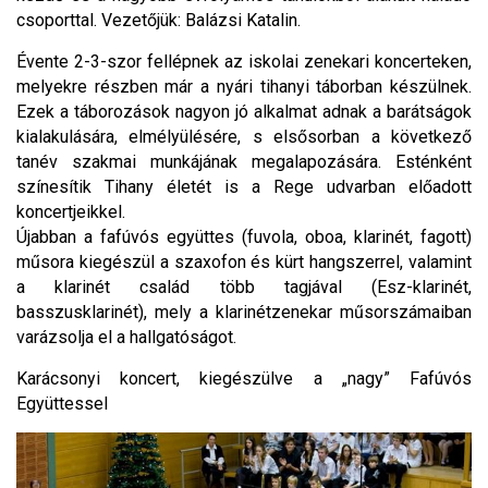
csoporttal. Vezetőjük: Balázsi Katalin.
Évente 2-3-szor fellépnek az iskolai zenekari koncerteken,
melyekre részben már a nyári tihanyi táborban készülnek.
Ezek a táborozások nagyon jó alkalmat adnak a barátságok
kialakulására, elmélyülésére, s elsősorban a következő
tanév szakmai munkájának megalapozására. Esténként
színesítik Tihany életét is a Rege udvarban előadott
koncertjeikkel.
Újabban a fafúvós együttes (fuvola, oboa, klarinét, fagott)
műsora kiegészül a szaxofon és kürt hangszerrel, valamint
a klarinét család több tagjával (Esz-klarinét,
basszusklarinét), mely a klarinétzenekar műsorszámaiban
varázsolja el a hallgatóságot.
Karácsonyi koncert, kiegészülve a „nagy” Fafúvós
Együttessel