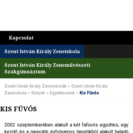
Kapcsolat
Szent István Király Zeneiskola
Szent István Király Zeneművészeti
Szakgimnázium
Szent István Király Zeneiskolák
>
Szent István Király
Zeneiskola
>
Rólunk
>
Együtteseink
>
Kis Fúvós
KIS FÚVÓS
2002 szeptemberében alakult a két fafúvós együttes, egy
kezdő és a nagyobb évfolyamos tanulókból alakult haladó