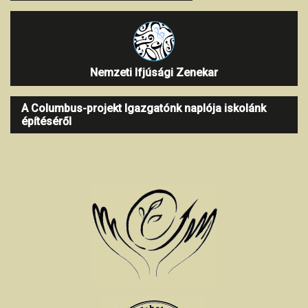
Nemzeti Ifjúsági Zenekar
A Columbus-projekt Igazgatónk naplója iskolánk
építéséről