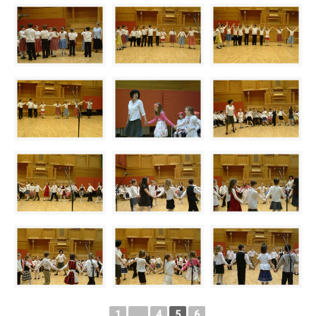
1
...
4
5
6