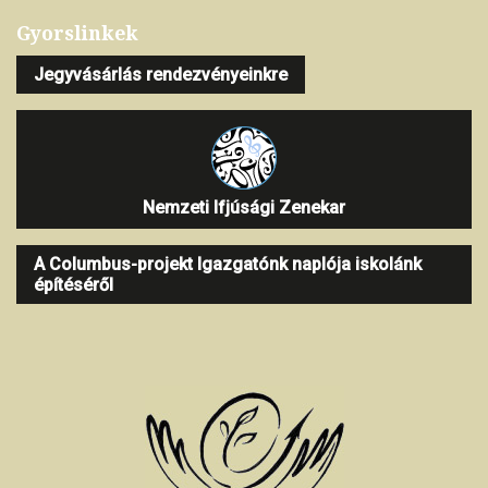
Gyorslinkek
Jegyvásárlás rendezvényeinkre
Nemzeti Ifjúsági Zenekar
A Columbus-projekt Igazgatónk naplója iskolánk
építéséről