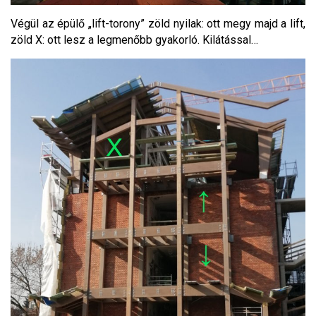
Végül az épülő „lift-torony” zöld nyilak: ott megy majd a lift,
zöld X: ott lesz a legmenőbb gyakorló. Kilátással…