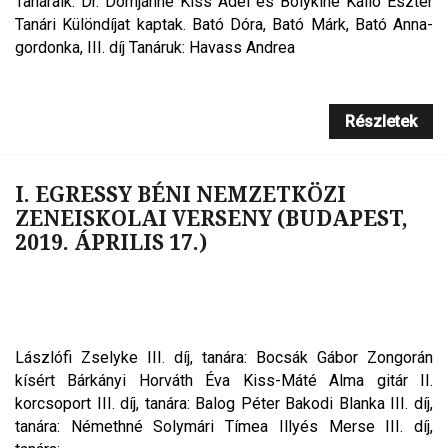
Tanáraik: Dr. Domjánné Kiss Adél és Bolykiné Kálló Eszter
Tanári Különdíjat kaptak. Bató Dóra, Bató Márk, Bató Anna-
gordonka, III. díj Tanáruk: Havass Andrea
Részletek
I. EGRESSY BÉNI NEMZETKÖZI
ZENEISKOLAI VERSENY (BUDAPEST,
2019. ÁPRILIS 17.)
Lászlófi Zselyke III. díj, tanára: Bocsák Gábor Zongorán
kísért Bárkányi Horváth Éva Kiss-Máté Alma gitár II.
korcsoport III. díj, tanára: Balog Péter Bakodi Blanka III. díj,
tanára: Némethné Solymári Tímea Illyés Merse III. díj,