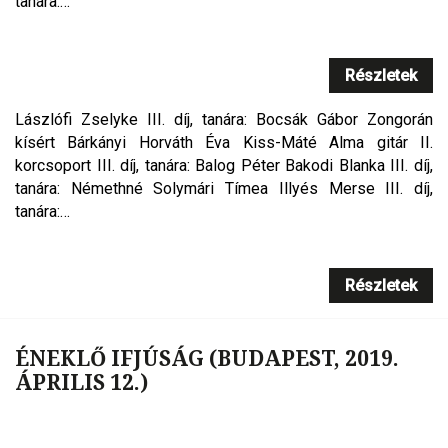
tanára:…
Részletek
Lászlófi Zselyke III. díj, tanára: Bocsák Gábor Zongorán
kísért Bárkányi Horváth Éva Kiss-Máté Alma gitár II.
korcsoport III. díj, tanára: Balog Péter Bakodi Blanka III. díj,
tanára: Némethné Solymári Tímea Illyés Merse III. díj,
tanára:…
Részletek
ÉNEKLŐ IFJÚSÁG (BUDAPEST, 2019.
ÁPRILIS 12.)