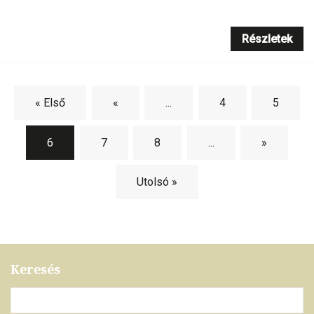
Részletek
« Első
«
...
4
5
6
7
8
...
»
Utolsó »
Keresés