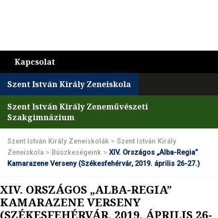
Kapcsolat
Szent István Király Zeneiskola
Szent István Király Zeneművészeti
Szakgimnázium
Szent István Király Zeneiskolák
>
Szent István Király
Zeneiskola
>
Büszkeségeink
>
XIV. Országos „Alba-Regia”
Kamarazene Verseny (Székesfehérvár, 2019. április 26-27.)
XIV. ORSZÁGOS „ALBA-REGIA”
KAMARAZENE VERSENY
(SZÉKESFEHÉRVÁR, 2019. ÁPRILIS 26-