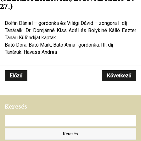
27.)
Dolfin Dániel – gordonka és Világi Dávid – zongora I. díj
Tanáraik: Dr. Domjánné Kiss Adél és Bolykiné Kálló Eszter
Tanári Különdíjat kaptak.
Bató Dóra, Bató Márk, Bató Anna- gordonka, III. díj
Tanáruk: Havass Andrea
Előző
Következő
Keresés