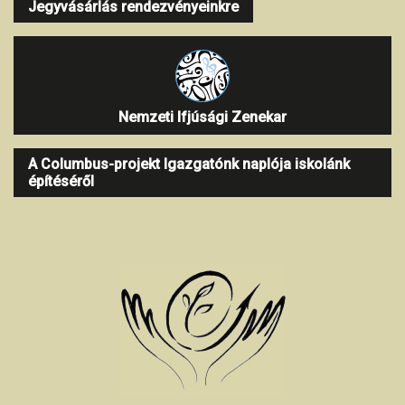
Jegyvásárlás rendezvényeinkre
Nemzeti Ifjúsági Zenekar
A Columbus-projekt Igazgatónk naplója iskolánk
építéséről