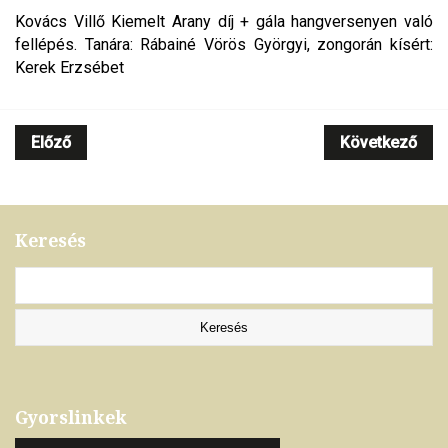
Kovács Villő Kiemelt Arany díj + gála hangversenyen való
fellépés. Tanára: Rábainé Vörös Györgyi, zongorán kísért:
Kerek Erzsébet
Előző
Következő
Keresés
Gyorslinkek