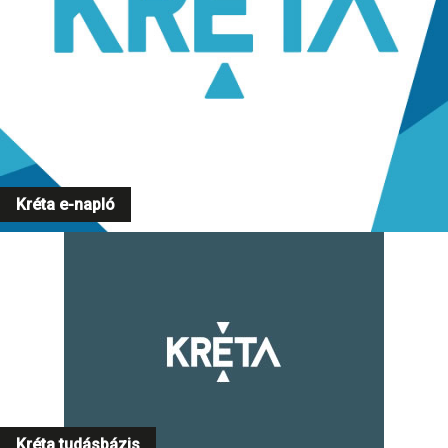
Kréta e-napló
Kréta tudásbázis