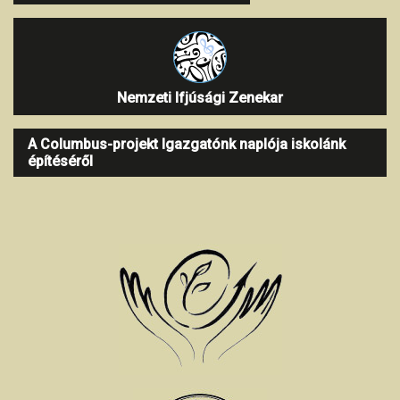
Nemzeti Ifjúsági Zenekar
A Columbus-projekt Igazgatónk naplója iskolánk
építéséről