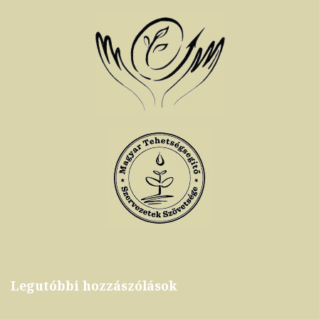
Legutóbbi hozzászólások