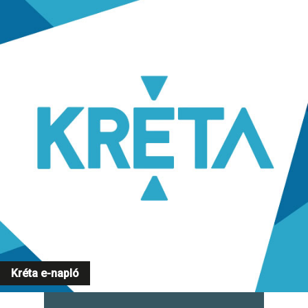
Kréta e-napló