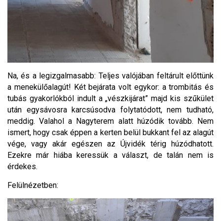
Na, és a legizgalmasabb: Teljes valójában feltárult előttünk
a menekülőalagút! Két bejárata volt egykor: a trombitás és
tubás gyakorlókból indult a „vészkijárat” majd kis szűkület
után egysávosra karcsúsodva folytatódott, nem tudható,
meddig. Valahol a Nagyterem alatt húzódik tovább. Nem
ismert, hogy csak éppen a kerten belül bukkant fel az alagút
vége, vagy akár egészen az Újvidék térig húzódhatott.
Ezekre már hiába keressük a választ, de talán nem is
érdekes.
Felülnézetben: