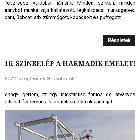
Tesz-vesz városban járnánk. Minden szinten, minden
irányból munka zaja hallatszott, légkalapács, munkagépek,
daru, Bobcat, stb. zümmögött, kopácsolt és puffogott…
Részletek
16. SZÍNRELÉP A HARMADIK EMELET!
2022. szeptember 8. csütörtök
Ahogy ígértem, itt egy lélektanilag fontos és látványos
pillanat: feldereng a harmadik emeletünk kontúrja!