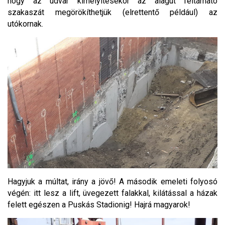
hogy az udvar kimélyítésekor az alagút feltárható
szakaszát megörökíthetjük (elrettentő például) az
utókornak.
Hagyjuk a múltat, irány a jövő! A második emeleti folyosó
végén: itt lesz a lift, üvegezett falakkal, kilátással a házak
felett egészen a Puskás Stadionig! Hajrá magyarok!