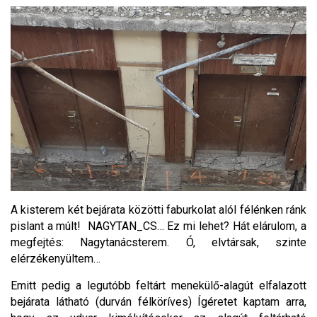
A kisterem két bejárata közötti faburkolat alól félénken ránk
pislant a múlt! NAGYTAN_CS… Ez mi lehet? Hát elárulom, a
megfejtés: Nagytanácsterem. Ó, elvtársak, szinte
elérzékenyültem…
Emitt pedig a legutóbb feltárt menekülő-alagút elfalazott
bejárata látható (durván félköríves) Ígéretet kaptam arra,