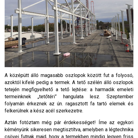
A középütt álló magasabb oszlopok között fut a folyosó,
azoktól kifelé pedig a termek. A tető szélén álló oszlopok
tetején megfigyelhető a tető lejtése: a harmadik emeleti
termeinknek „tetőtéri” hangulata lesz. Szeptember
folyamán érkeznek az ún. ragasztott fa tartó elemek és
felkerülnek a kész acél szerkezetre.
Aztán fotóztam még pár érdekességet! Íme az egykori
kéményünk sikeresen megtisztítva, amelyben a légtechnika
csövei futnak majd, hogy a termekben mindig legyen friss