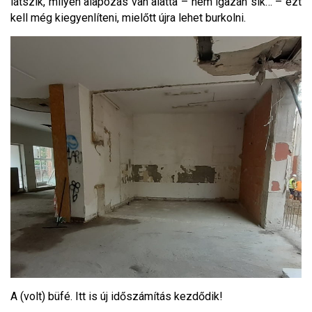
látszik, milyen alapozás van alatta – nem igazán sík… – ezt
kell még kiegyenlíteni, mielőtt újra lehet burkolni.
A (volt) büfé. Itt is új időszámítás kezdődik!