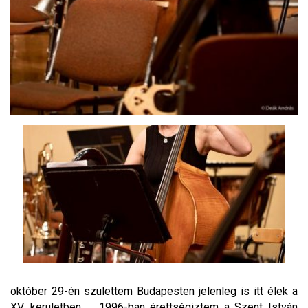
október 29-én születtem Budapesten jelenleg is itt élek a
XV. kerületben. 1996-ban érettségiztem a Szent István