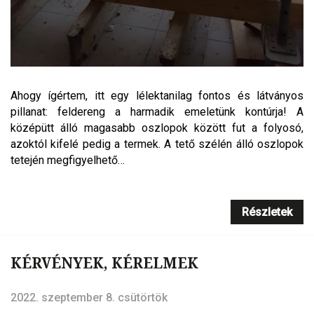
Ahogy ígértem, itt egy lélektanilag fontos és látványos
pillanat: feldereng a harmadik emeletünk kontúrja! A
középütt álló magasabb oszlopok között fut a folyosó,
azoktól kifelé pedig a termek. A tető szélén álló oszlopok
tetején megfigyelhető…
Részletek
KÉRVÉNYEK, KÉRELMEK
2022. szeptember 8. csütörtök