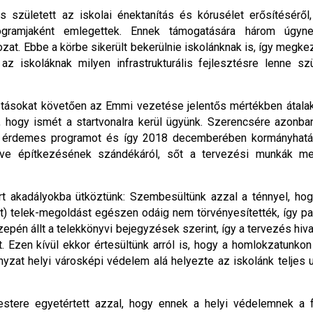
 született az iskolai énektanítás és kórusélet erősítésér
gramjaként emlegettek. Ennek támogatására három úgynev
rozat. Ebbe a körbe sikerült bekerülnie iskolánknak is, így megk
z iskoláknak milyen infrastrukturális fejlesztésre lenne s
.
ztásokat követően az Emmi vezetése jelentős mértékben átalaku
lt, hogy ismét a startvonalra kerül ügyünk. Szerencsére azonban
a érdemes programot és így 2018 decemberében kormányhatár
etve építkezésének szándékáról, sőt a tervezési munkák 
t akadályokba ütköztünk: Szembesültünk azzal a ténnyel, ho
 telek-megoldást egészen odáig nem törvényesítették, így pap
özepén állt a telekkönyvi bejegyzések szerint, így a tervezés hiv
. Ezen kívül ekkor értesültünk arról is, hogy a homlokzatunko
zat helyi városképi védelem alá helyezte az iskolánk teljes ut
tere egyetértett azzal, hogy ennek a helyi védelemnek a f