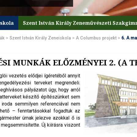
iskola
Szent István Király Zeneművészeti Szakgi
lák
>
Szent István Király Zeneiskola
>
A Columbus projekt
>
6. A ma
TÉSI MUNKÁK ELŐZMÉNYEI 2. (A T
lói vezetés elődjei ígéretéből annyit
 engedélyezési terveket megrendeli.
eghívásos pályázatot úgy, hogy arról
latterveket készítő építészünket sem
 iroda semmilyen referenciával nem
rthető – fenntartásokkal fogadtuk az
gármester úrnak jelezve azokkal ő is
 megsemmisítette. Új kiírásra viszont