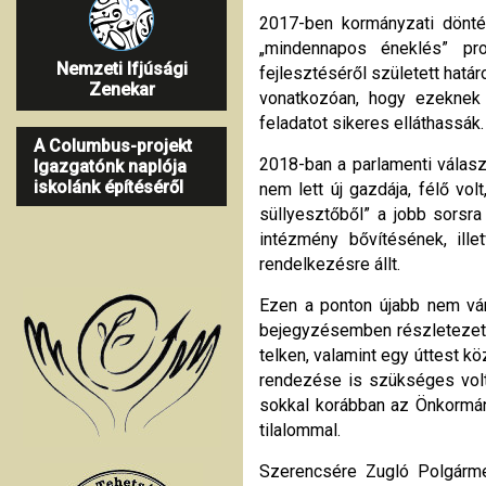
2017-ben kormányzati döntés
„mindennapos éneklés” pro
Nemzeti Ifjúsági
fejlesztéséről született hatá
Zenekar
vonatkozóan, hogy ezeknek a
feladatot sikeres elláthassák
A Columbus-projekt
2018-ban a parlamenti válas
Igazgatónk naplója
iskolánk építéséről
nem lett új gazdája, félő vo
süllyesztőből” a jobb sorsr
intézmény bővítésének, ill
rendelkezésre állt.
Ezen a ponton újabb nem vár
bejegyzésemben részletezett)
telken, valamint egy úttest k
rendezése is szükséges volt
sokkal korábban az Önkormány
tilalommal.
Szerencsére Zugló Polgármes