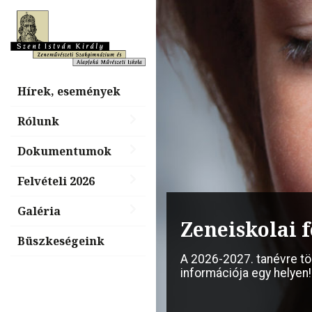
Hírek, események
Rólunk
Dokumentumok
Felvételi 2026
Galéria
Billentyűs é
nap, „Tiéd a
Büszkeségeink