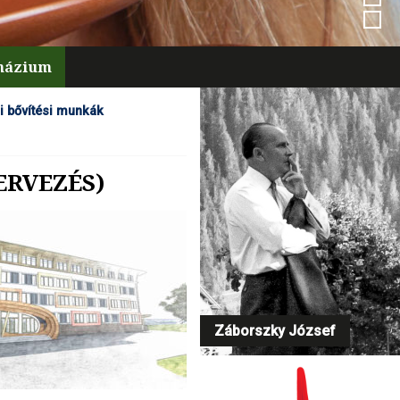
mnázium
i bővítési munkák
ERVEZÉS)
Záborszky József