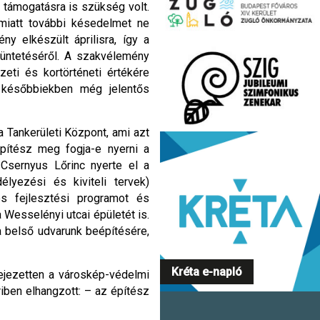
támogatásra is szükség volt.
miatt további késedelmet ne
 elkészült áprilisra, így a
züntetéséről. A szakvélemény
eti és kortörténeti értékére
i későbbiekben még jelentős
a Tankerületi Központ, ami azt
építész meg fogja-e nyerni a
 Csernyus Lőrinc nyerte el a
lyezési és kiviteli tervek)
es fejlesztési programot és
Wesselényi utcai épületét is.
a belső udvarunk beépítésére,
Kréta e-napló
ejezetten a városkép-védelmi
riben elhangzott: – az építész