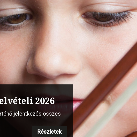
s vonós szakmai
 Steinway”
Részletek