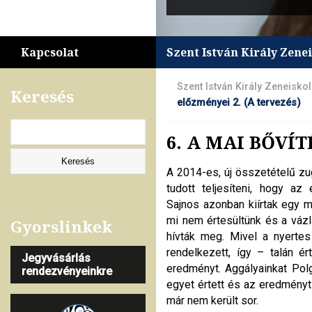
Kapcsolat
Szent István Király Zene
Szent István Király Zeneisko
Keresés
előzményei 2. (A tervezés)
6. A MAI BŐVÍ
A 2014-es, új összetételű zug
tudott teljesíteni, hogy az
Sajnos azonban kiírtak egy m
mi nem értesültünk és a váz
Gyorslinkek
hívták meg. Mivel a nyertes
rendelkezett, így – talán é
Jegyvásárlás
eredményt. Aggályainkat Pol
rendezvényeinkre
egyet értett és az eredményt
már nem került sor.