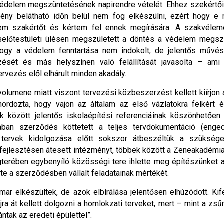
elem megszüntetésének napirendre vételét. Ehhez szekértői 
ény belátható időn belül nem fog elkészülni, ezért hogy e 
m szakértőt és kértem fel ennek megírására. A szakvélemény
selőtestületi ülésen megszületett a döntés a védelem megs
 hogy a védelem fenntartása nem indokolt, de jelentős művész
zését és más helyszínen való felállítását javasolta – am
rvezés elől elhárult minden akadály.
olumene miatt viszont tervezési közbeszerzést kellett kiírjon 
rdozta, hogy vajon az általam az első vázlatokra felkért 
 között jelentős iskolaépítési referenciáinak köszönhetően
ban szerződés köttetett a teljes tervdokumentáció (engedé
 tervek kidolgozása előtt sokszor átbeszéltük a szükség
fejlesztésen átesett intézményt, többek között a Zeneakadémia 
gterében egybenyíló közösségi tere ihlette meg építészünket 
pte a szerződésben vállalt feladatainak mértékét.
ar elkészültek, de azok elbírálása jelentősen elhúzódott. Kif
a át kellett dolgozni a homlokzati terveket, mert – mint a zsű
ántak az eredeti épülettel”.