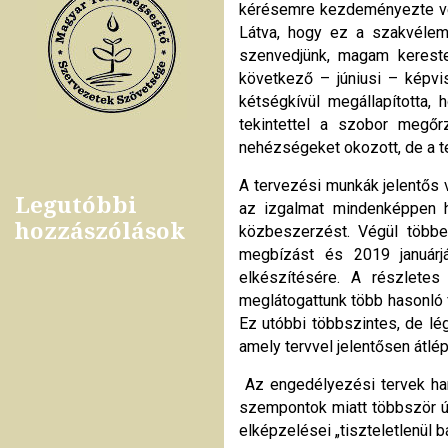
kérésemre kezdeményezte véd
Látva, hogy ez a szakvélem
szenvedjünk, magam kereste
következő – júniusi – képvi
kétségkívül megállapította,
tekintettel a szobor megőr
nehézségeket okozott, de a te
A tervezési munkák jelentős v
Legutóbbi
az izgalmat mindenképpen ho
hozzászólások
közbeszerzést. Végül többek
megbízást és 2019 januárjá
elkészítésére. A részletes
meglátogattunk több hasonló 
Ez utóbbi többszintes, de lé
amely tervvel jelentősen átlé
Az engedélyezési tervek ham
szempontok miatt többször újr
elképzelései „tiszteletlenül b