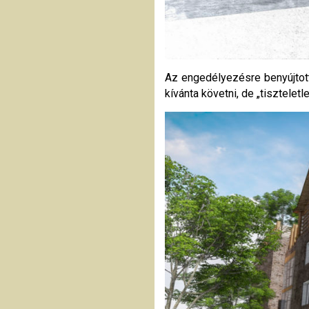
Az engedélyezésre benyújtott
kívánta követni, de „tisztele