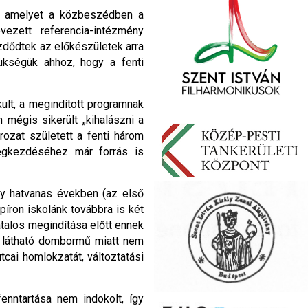
ől, amelyet a közbeszédben a
ezett referencia-intézmény
ezdődtek az előkészületek arra
zükségük ahhoz, hogy a fenti
lt, a megindított programnak
 mégis sikerült „kihalászni a
ozat született a fenti három
megkezdéséhez már forrás is
gy hatvanas években (az első
íron iskolánk továbbra is két
atalos megindítása előtt ennek
n látható dombormű miatt nem
cai homlokzatát, változtatási
enntartása nem indokolt, így