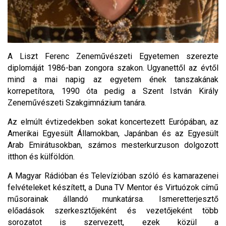
A Liszt Ferenc Zeneművészeti Egyetemen szerezte
diplomáját 1986-ban zongora szakon. Ugyanettől az évtől
mind a mai napig az egyetem ének tanszakának
korrepetítora, 1990 óta pedig a Szent István Király
Zeneművészeti Szakgimnázium tanára.
Az elmúlt évtizedekben sokat koncertezett Európában, az
Amerikai Egyesült Államokban, Japánban és az Egyesült
Arab Emirátusokban, számos mesterkurzuson dolgozott
itthon és külföldön.
A Magyar Rádióban és Televízióban szóló és kamarazenei
felvételeket készített, a Duna TV Mentor és Virtuózok című
műsorainak állandó munkatársa. Ismeretterjesztő
előadások szerkesztőjeként és vezetőjeként több
sorozatot is szervezett, ezek közül a