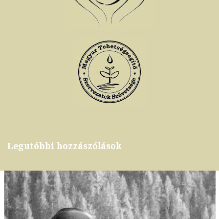
Legutóbbi hozzászólások