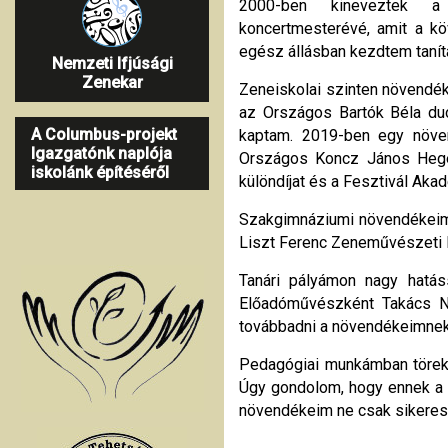
2000-ben kineveztek 
koncertmesterévé, amit a 
egész állásban kezdtem taníta
Nemzeti Ifjúsági
Zenekar
Zeneiskolai szinten növendék
az Országos Bartók Béla duó 
A Columbus-projekt
kaptam. 2019-ben egy növe
Igazgatónk naplója
Országos Koncz János Heged
iskolánk építéséről
különdíjat és a Fesztivál Aka
Szakgimnáziumi növendékeim 
Liszt Ferenc Zeneművészeti 
Tanári pályámon nagy hatás
Előadóművészként Takács Na
továbbadni a növendékeimnek,
Pedagógiai munkámban töreks
Úgy gondolom, hogy ennek a h
növendékeim ne csak sikeres