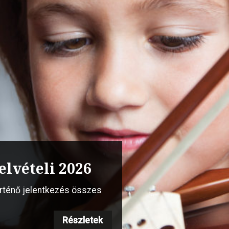
s vonós szakmai
elvételi 2026
 Steinway”
örténő jelentkezés összes
Részletek
Részletek