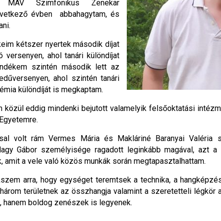
a MÁV Szimfonikus Zenekar
következő évben abbahagytam, és
ni.
eim kétszer nyertek második díjat
versenyen, ahol tanári különdíjat
ndékem szintén második lett az
űversenyen, ahol szintén tanári
démia különdíját is megkaptam.
közül eddig mindenki bejutott valamelyik felsőoktatási intézm
Egyetemre.
sal volt rám Vermes Mária és Makláriné Baranyai Valéria s
gy Gábor személyisége ragadott leginkább magával, azt a
 amit a vele való közös munkák során megtapasztalhattam.
zem arra, hogy egységet teremtsek a technika, a hangképzés 
árom területnek az összhangja valamint a szeretetteli légkör a
, hanem boldog zenészek is legyenek.