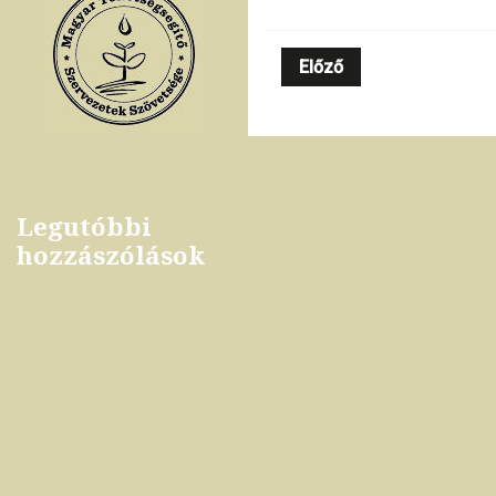
Előző
Legutóbbi
hozzászólások