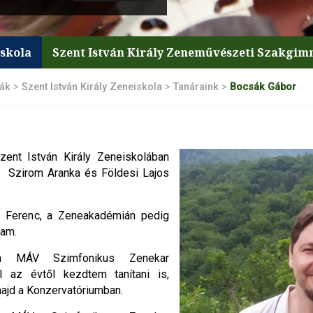
iskola
Szent István Király Zeneművészeti Szakgi
lák
>
Szent István Király Zeneiskola
>
Tanáraink
>
Bocsák Gábor
ent István Király Zeneiskolában
 Szirom Aranka és Földesi Lajos
z Ferenc, a Zeneakadémián pedig
tam.
 a MÁV Szimfonikus Zenekar
l az évtől kezdtem tanítani is,
majd a Konzervatóriumban.