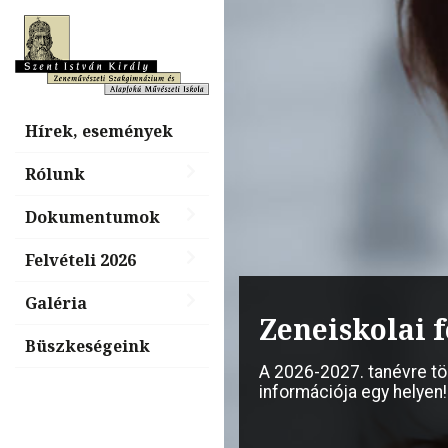
Hírek, események
Rólunk
Dokumentumok
Felvételi 2026
Galéria
Billentyűs é
Zeneiskolai f
nap, „Tiéd a
Büszkeségeink
A 2026-2027. tanévre t
információja egy helyen!