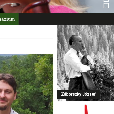
mnázium
Záborszky József