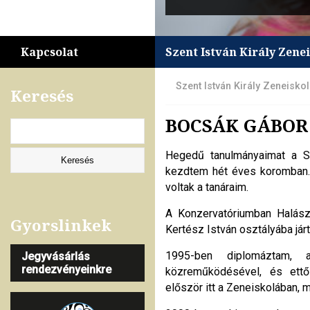
Kapcsolat
Szent István Király Zene
Szent István Király Zeneisko
Keresés
BOCSÁK GÁBOR
Hegedű tanulmányaimat a Sz
kezdtem hét éves koromban.
voltak a tanáraim.
A Konzervatóriumban Halás
Gyorslinkek
Kertész István osztályába jár
1995-ben diplomáztam,
Jegyvásárlás
rendezvényeinkre
közreműködésével, és ettő
először itt a Zeneiskolában, 