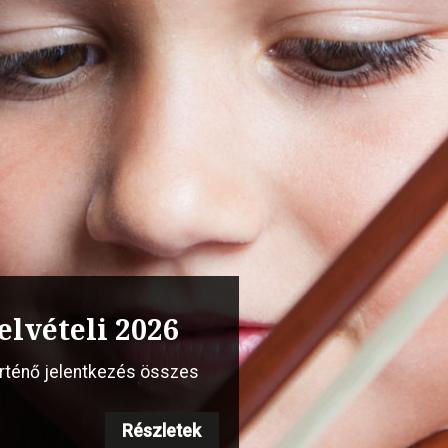
s vonós szakmai
elvételi 2026
 Steinway”
örténő jelentkezés összes
Részletek
Részletek