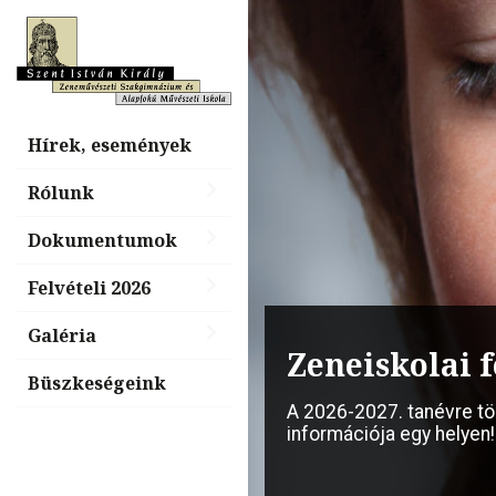
Hírek, események
Rólunk
Dokumentumok
Felvételi 2026
Galéria
Billentyűs é
Zeneiskolai f
nap, „Tiéd a
Büszkeségeink
A 2026-2027. tanévre t
információja egy helyen!