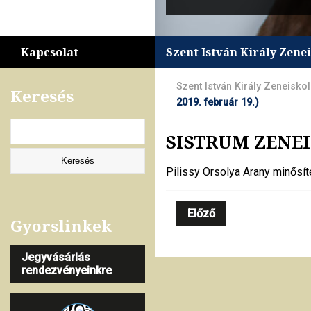
Kapcsolat
Szent István Király Zene
Szent István Király Zeneisko
Keresés
2019. február 19.)
SISTRUM ZENEI
Pilissy Orsolya Arany minősít
Előző
Gyorslinkek
Jegyvásárlás
rendezvényeinkre