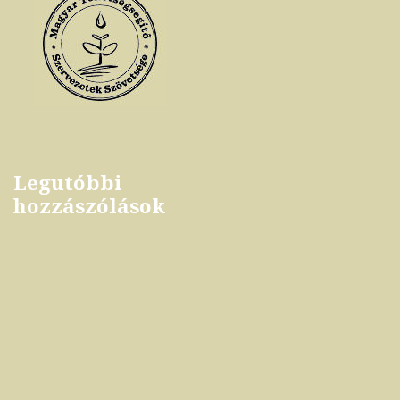
Legutóbbi
hozzászólások