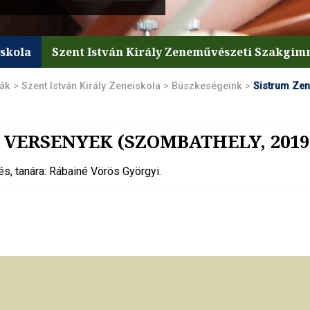
iskola
Szent István Király Zeneművészeti Szakgi
lák
>
Szent István Király Zeneiskola
>
Büszkeségeink
>
Sistrum Zen
 VERSENYEK (SZOMBATHELY, 2019.
és, tanára: Rábainé Vörös Györgyi.