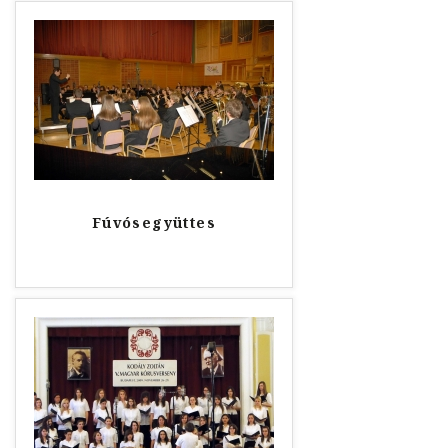
Fúvósegyüttes