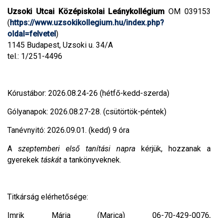
Uzsoki Utcai Középiskolai Leánykollégium
OM 039153
(
https://www.uzsokikollegium.hu/index.php?
oldal=felvetel
)
1145 Budapest, Uzsoki u. 34/A
tel.: 1/251-4496
Kórustábor: 2026.08.24-26 (hétfő-kedd-szerda)
Gólyanapok: 2026.08.27-28. (csütörtök-péntek)
Tanévnyitó: 2026.09.01. (kedd) 9 óra
A
szeptemberi első tanítási napra
kérjük, hozzanak a
gyerekek
táskát
a tankönyveknek.
Titkárság elérhetősége:
Imrik Mária (Marica) 06-70-429-0076,