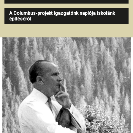
A Columbus-projekt Igazgatónk naplója iskolánk
építéséről