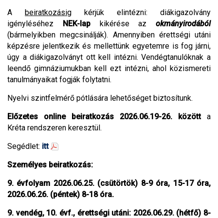
A
beiratkozásig
kérjük elintézni: diákigazolvány
igényléséhez
NEK-lap
kikérése az
okmányirodából
(bármelyikben megcsinálják). Amennyiben érettségi utáni
képzésre jelentkezik és mellettünk egyetemre is fog járni,
úgy a diákigazolványt ott kell intézni. Vendégtanulóknak a
leendő gimnáziumukban kell ezt intézni, ahol közismereti
tanulmányaikat fogják folytatni.
Nyelvi szintfelmérő pótlására lehetőséget biztosítunk.
Előzetes online beiratkozás 2026.06.19-26. között
a
Kréta rendszeren keresztül.
Segédlet:
itt
Személyes beiratkozás:
9. évfolyam 2026.06.25. (csütörtök) 8-9 óra, 15-17 óra,
2026.06.26. (péntek) 8-18 óra.
9. vendég, 10. évf., érettségi utáni: 2026.06.29. (hétfő) 8-