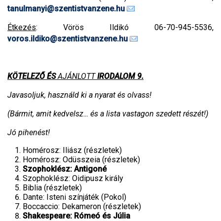
tanulmanyi@szentistvanzene.hu
Étkezés
: Vörös Ildikó 06-70-945-5536,
voros.ildiko@szentistvanzene.hu
KÖTELEZŐ ÉS
AJÁNLOTT
IRODALOM 9.
Javasoljuk, használd ki a nyarat és olvass!
(Bármit, amit kedvelsz… és a lista vastagon szedett részét!)
Jó pihenést!
Homérosz: Iliász (részletek)
Homérosz: Odüsszeia (részletek)
Szophoklész: Antigoné
Szophoklész: Oidipusz király
Biblia (részletek)
Dante: Isteni színjáték (Pokol)
Boccaccio: Dekameron (részletek)
Shakespeare
: Rómeó és Júlia