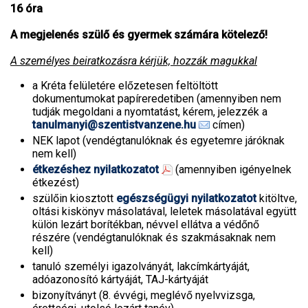
16 óra
A megjelenés szülő és gyermek számára kötelező!
A személyes beiratkozásra kérjük, hozzák magukkal
a Kréta felületére előzetesen feltöltött
dokumentumokat papíreredetiben (amennyiben nem
tudják megoldani a nyomtatást, kérem, jelezzék a
tanulmanyi@szentistvanzene.hu
címen)
NEK lapot (vendégtanulóknak és egyetemre járóknak
nem kell)
étkezéshez nyilatkozatot
(amennyiben igényelnek
étkezést)
szülőin kiosztott
egészségügyi nyilatkozatot
kitöltve,
oltási kiskönyv másolatával, leletek másolatával együtt
külön lezárt borítékban, névvel ellátva a védőnő
részére (vendégtanulóknak és szakmásaknak nem
kell)
tanuló személyi igazolványát, lakcímkártyáját,
adóazonosító kártyáját, TAJ-kártyáját
bizonyítványt (8. évvégi, meglévő nyelvvizsga,