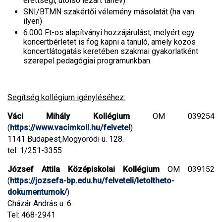
érettségi, utolsó lezárt tanév)
SNI/BTMN szakértői vélemény másolatát (ha van
ilyen)
6.000 Ft-os alapítványi hozzájárulást, melyért egy
koncertbérletet is fog kapni a tanuló, amely közös
koncertlátogatás keretében szakmai gyakorlatként
szerepel pedagógiai programunkban.
Segítség kollégium igényléséhez:
Váci Mihály Kollégium
OM 039254
(
https://www.vacimkoll.hu/felvetel
)
1141 Budapest,Mogyoródi u. 128.
tel: 1/251-3355
József Attila Középiskolai Kollégium
OM 039152
(
https://jozsefa-bp.edu.hu/felveteli/letoltheto-
dokumentumok/
)
Cházár András u. 6.
Tel: 468-2941