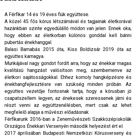
A Férfikar 14 és 19 éves fiúk együttese.
A közel 45 fős kórus létszámával és tagjainak életkorával
hazánkban szinte egyedülálló módon van jelen. Ennek oka,
hogy ebben az életkorban különös gonddal kell bánni
pubertás énekhanggal.
Balasi Barnabás 2015 óta, Kiss Boldizsár 2019 óta az
együttes karnagya.
Munkájával nagy gondot fordít arra, hogy az énekkar magas
kvalitású hangzást valósítson meg, szembemenve az
életkori sajátosságokkal. Ehhez komoly hangképzésre és
énekhangfejlesztésre van szükség minden próbán. Az
együttes vezetője fontosnak tartja, hogy a kórusban jó
csapatszellem legyen, az énekesek szeressenek járni és
részt venni az együttzenélésben, mert csak az lehet
megfelelő alapja a művészi előadásnak.
Férfikarunk 2016-ban a Zeneművészeti Szakközépiskolák
Országos Énekkari Versenyén második helyezést ért el.
2017 áprilisában Budapesti Nemzetközi Kórusverseny és