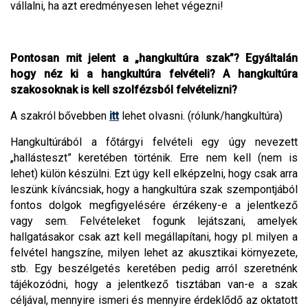
vállalni, ha azt eredményesen lehet végezni!
Pontosan mit jelent a „hangkultúra szak”? Egyáltalán
hogy néz ki a hangkultúra felvételi? A hangkultúra
szakosoknak is kell szolfézsból felvételizni?
A szakról bővebben
itt
lehet olvasni. (rólunk/hangkultúra)
Hangkultúrából a főtárgyi felvételi egy úgy nevezett
„hallásteszt” keretében történik. Erre nem kell (nem is
lehet) külön készülni. Ezt úgy kell elképzelni, hogy csak arra
leszünk kíváncsiak, hogy a hangkultúra szak szempontjából
fontos dolgok megfigyelésére érzékeny-e a jelentkező
vagy sem. Felvételeket fogunk lejátszani, amelyek
hallgatásakor csak azt kell megállapítani, hogy pl. milyen a
felvétel hangszíne, milyen lehet az akusztikai környezete,
stb. Egy beszélgetés keretében pedig arról szeretnénk
tájékozódni, hogy a jelentkező tisztában van-e a szak
céljával, mennyire ismeri és mennyire érdeklődő az oktatott