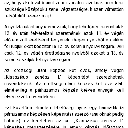
az, hogy aki továbbtanul zenei vonalon, azoknak nem lesz
szüksége középfokú zenei végzettségre, hiszen várhatóan
felsőfokút szerez majd.
A nyelvtanulást úgy ütemezzük, hogy lehetőség szerint akik
12. év után felvételizni szeretnének, azok 11. év végén
előrehozott érettségit tegyenek idegen nyelvből és akkor
fel tudjuk őket készíteni a 12. év során a nyelvvizsgára. Aki
csak 12. év végén érettségizne nyelvből azokat a 13. év
során készítjük fel nyelvvizsgára.
Az érettségi utáni képzés két éves, amely végén
„Klasszikus zenész II.” képesítést szerezhetnek
növendékeink. Az érettségi utáni képzés két éve alatt
elméletileg a párhuzamos képzés ötéves anyagát kell
elvégezzék növendékein.
Ezt követően elméleti lehetőség nyílik egy harmadik (a
párhuzamos képzésen képesítést szerző tanulóknak pedig
hatodik) év keretében az ún. „Klasszikus zenész I.”
képesítés megszerzésére is, amely képzés időtartama