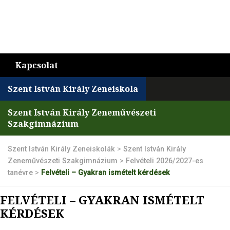
Kapcsolat
Szent István Király Zeneiskola
Szent István Király Zeneművészeti
Szakgimnázium
Szent István Király Zeneiskolák
>
Szent István Király
Zeneművészeti Szakgimnázium
>
Felvételi 2026/2027-es
tanévre
>
Felvételi – Gyakran ismételt kérdések
FELVÉTELI – GYAKRAN ISMÉTELT
KÉRDÉSEK