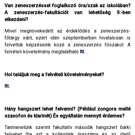
Van zeneszerzéssel foglalkozó óra/szak az iskolában?
A zeneszerzés-fakultációt van lehetőség 9.-ben
elkezdeni?
Mivel megnövekedett az érdeklődés a zeneszerzés-
főtárgy iránt, ezért idén szeptemberben hivatalosan is
felvettük képzéseink közé a zeneszerzés főszakot. A
felvételi követelmény megtalálható
Itt.
Hol találjuk meg a felvételi követelményeket?
Itt.
Hány hangszert lehet felvenni? (Például zongora mellé
szaxofon és klarinét) És egyáltalán mennyit érdemes?
Tanmenetünk szerint fakultatív második hangszert bárki
felvehet (ha azt a kollégáink óraszáma és az illető