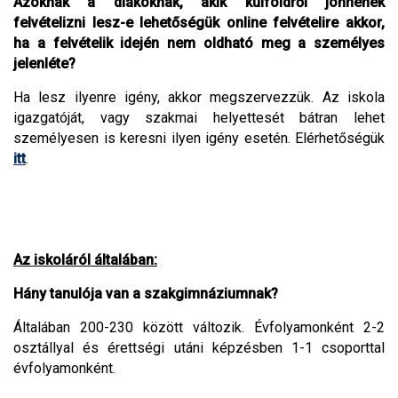
Azoknak a diákoknak, akik külföldről jönnének
felvételizni lesz-e lehetőségük online felvételire akkor,
ha a felvételik idején nem oldható meg a személyes
jelenléte?
Ha lesz ilyenre igény, akkor megszervezzük. Az iskola
igazgatóját, vagy szakmai helyettesét bátran lehet
személyesen is keresni ilyen igény esetén. Elérhetőségük
itt
.
Az iskoláról általában:
Hány tanulója van a szakgimnáziumnak?
Általában 200-230 között változik. Évfolyamonként 2-2
osztállyal és érettségi utáni képzésben 1-1 csoporttal
évfolyamonként.