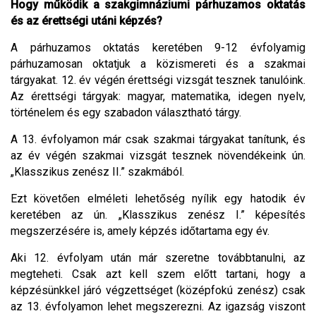
Hogy működik a szakgimnáziumi párhuzamos oktatás
és az érettségi utáni képzés?
A párhuzamos oktatás keretében 9-12 évfolyamig
párhuzamosan oktatjuk a közismereti és a szakmai
tárgyakat. 12. év végén érettségi vizsgát tesznek tanulóink.
Az érettségi tárgyak: magyar, matematika, idegen nyelv,
történelem és egy szabadon választható tárgy.
A 13. évfolyamon már csak szakmai tárgyakat tanítunk, és
az év végén szakmai vizsgát tesznek növendékeink ún.
„Klasszikus zenész II.” szakmából.
Ezt követően elméleti lehetőség nyílik egy hatodik év
keretében az ún. „Klasszikus zenész I.” képesítés
megszerzésére is, amely képzés időtartama egy év.
Aki 12. évfolyam után már szeretne továbbtanulni, az
megteheti. Csak azt kell szem előtt tartani, hogy a
képzésünkkel járó végzettséget (középfokú zenész) csak
az 13. évfolyamon lehet megszerezni. Az igazság viszont