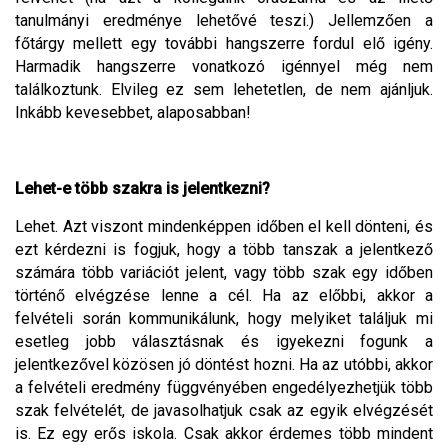
tanulmányi eredménye lehetővé teszi.) Jellemzően a
főtárgy mellett egy további hangszerre fordul elő igény.
Harmadik hangszerre vonatkozó igénnyel még nem
találkoztunk. Elvileg ez sem lehetetlen, de nem ajánljuk.
Inkább kevesebbet, alaposabban!
Lehet-e több szakra is jelentkezni?
Lehet. Azt viszont mindenképpen időben el kell dönteni, és
ezt kérdezni is fogjuk, hogy a több tanszak a jelentkező
számára több variációt jelent, vagy több szak egy időben
történő elvégzése lenne a cél. Ha az előbbi, akkor a
felvételi során kommunikálunk, hogy melyiket találjuk mi
esetleg jobb választásnak és igyekezni fogunk a
jelentkezővel közösen jó döntést hozni. Ha az utóbbi, akkor
a felvételi eredmény függvényében engedélyezhetjük több
szak felvételét, de javasolhatjuk csak az egyik elvégzését
is. Ez egy erős iskola. Csak akkor érdemes több mindent