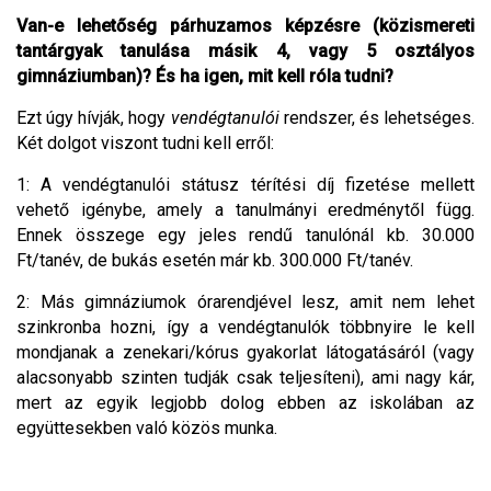
Van-e lehetőség párhuzamos képzésre (közismereti
tantárgyak tanulása másik 4, vagy 5 osztályos
gimnáziumban)? És ha igen, mit kell róla tudni?
Ezt úgy hívják, hogy
vendégtanulói
rendszer, és lehetséges.
Két dolgot viszont tudni kell erről:
1: A vendégtanulói státusz térítési díj fizetése mellett
vehető igénybe, amely a tanulmányi eredménytől függ.
Ennek összege egy jeles rendű tanulónál kb. 30.000
Ft/tanév, de bukás esetén már kb. 300.000 Ft/tanév.
2: Más gimnáziumok órarendjével lesz, amit nem lehet
szinkronba hozni, így a vendégtanulók többnyire le kell
mondjanak a zenekari/kórus gyakorlat látogatásáról (vagy
alacsonyabb szinten tudják csak teljesíteni), ami nagy kár,
mert az egyik legjobb dolog ebben az iskolában az
együttesekben való közös munka.