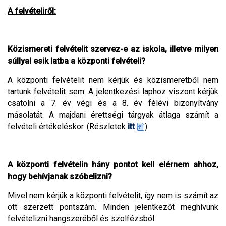
A felvételiről:
Közismereti felvételit szervez-e az iskola, illetve milyen
súllyal esik latba a központi felvételi?
A központi felvételit nem kérjük és közismeretből nem
tartunk felvételit sem. A jelentkezési laphoz viszont kérjük
csatolni a 7. év végi és a 8. év félévi bizonyítvány
másolatát. A majdani érettségi tárgyak átlaga számít a
felvételi értékeléskor. (Részletek
itt
)
A központi felvételin hány pontot kell elérnem ahhoz,
hogy behívjanak szóbelizni?
Mivel nem kérjük a központi felvételit, így nem is számít az
ott szerzett pontszám. Minden jelentkezőt meghívunk
felvételizni hangszeréből és szolfézsból.