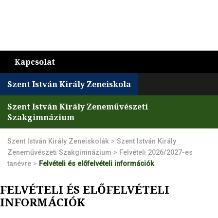
Kapcsolat
Szent István Király Zeneiskola
Szent István Király Zeneművészeti
Szakgimnázium
Szent István Király Zeneiskolák
>
Szent István Király
Zeneművészeti Szakgimnázium
>
Felvételi 2026/2027-es
tanévre
>
Felvételi és előfelvételi információk
FELVÉTELI ÉS ELŐFELVÉTELI
INFORMÁCIÓK