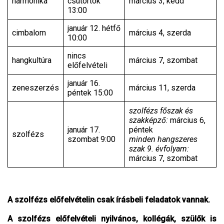
harmonika
csütörtök
március 3, kedd
13:00
január 12. hétfő
cimbalom
március 4, szerda
10:00
nincs
hangkultúra
március 7, szombat
előfelvételi
január 16.
zeneszerzés
március 11, szerda
péntek 15:00
szolfézs főszak és
szakképző:
március 6,
január 17.
péntek
szolfézs
szombat 9:00
minden hangszeres
szak 9. évfolyam:
március 7, szombat
A szolfézs előfelvételin csak írásbeli feladatok vannak.
A szolfézs előfelvételi nyilvános, kollégák, szülők is