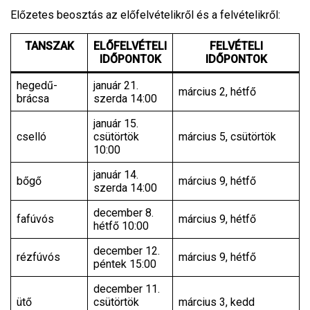
Előzetes beosztás az előfelvételikről és a felvételikről:
TANSZAK
ELŐFELVÉTELI
FELVÉTELI
IDŐPONTOK
IDŐPONTOK
hegedű-
január 21.
március 2, hétfő
brácsa
szerda 14:00
január 15.
cselló
csütörtök
március 5, csütörtök
10:00
január 14.
bőgő
március 9, hétfő
szerda 14:00
december 8.
fafúvós
március 9, hétfő
hétfő 10:00
december 12.
rézfúvós
március 9, hétfő
péntek 15:00
december 11.
ütő
csütörtök
március 3, kedd