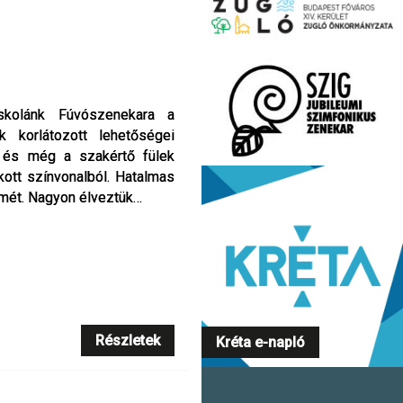
skolánk Fúvószenekara a
skolánk Fúvószenekara a
k korlátozott lehetőségei
k korlátozott lehetőségei
k, és még a szakértő fülek
k, és még a szakértő fülek
ott színvonalból. Hatalmas
ott színvonalból. Hatalmas
ismét. Nagyon élveztük…
ismét. Nagyon élveztük…
Részletek
Részletek
Kréta e-napló