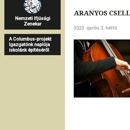
ARANYOS CSELL
Nemzeti Ifjúsági
Zenekar
2023. április 3. hétfő
A Columbus-projekt
Igazgatónk naplója
iskolánk építéséről