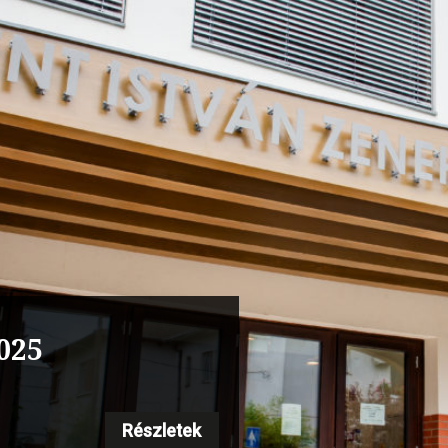
s vonós szakmai
 Steinway”
Részletek