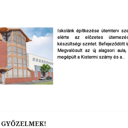
Iskolánk építkezése ütemterv szer
Iskolánk építkezése ütemterv szer
elérte az előzetes ütemezé
elérte az előzetes ütemezé
készültségi szintet. Befejeződött í
készültségi szintet. Befejeződött í
Megvalósult az új alagsori aula
Megvalósult az új alagsori aula
megépült a Kistermi szárny és a…
megépült a Kistermi szárny és a…
 GYŐZELMEK!