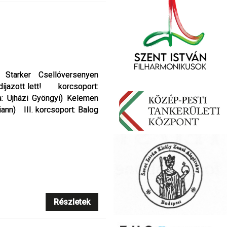
 Starker Csellóversenyen
 Starker Csellóversenyen
 díjazott lett! korcsoport:
 díjazott lett! korcsoport:
a: Ujházi Gyöngyi) Kelemen
a: Ujházi Gyöngyi) Kelemen
ann) III. korcsoport: Balog
ann) III. korcsoport: Balog
Részletek
Részletek