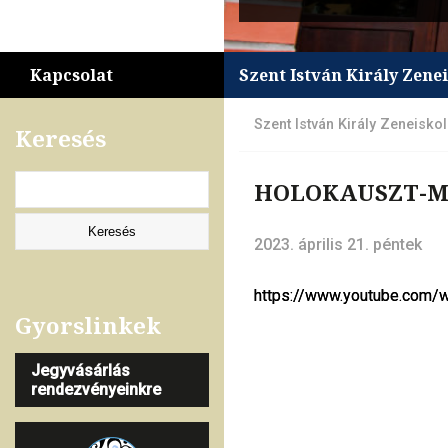
Kapcsolat
Szent István Király Zene
Szent István Király Zeneisko
Keresés
HOLOKAUSZT-ME
2023. április 21. péntek
https://www.youtube.com
https://www.youtube.com
Gyorslinkek
Jegyvásárlás
rendezvényeinkre