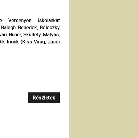
e Versenyen iskolánkat
e Versenyen iskolánkat
, Balogh Benedek, Béleczky
, Balogh Benedek, Béleczky
érvári Hunor, Skultéty Mátyás,
érvári Hunor, Skultéty Mátyás,
ik triónk (Kiss Virág, Jásdi
ik triónk (Kiss Virág, Jásdi
Részletek
Részletek