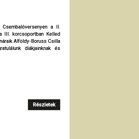
 Csembalóversenyen a II.
 Csembalóversenyen a II.
a III. korcsoportban Kelled
a III. korcsoportban Kelled
náraik Alföldy-Boruss Csilla
náraik Alföldy-Boruss Csilla
ratulálunk diákjainknak és
ratulálunk diákjainknak és
Részletek
Részletek