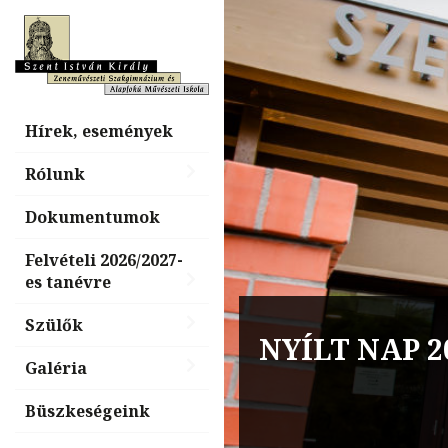
Hírek, események
Rólunk
Dokumentumok
Felvételi 2026/2027-
es tanévre
Billentyűs é
Szülők
nap, „Tiéd a
Galéria
Büszkeségeink