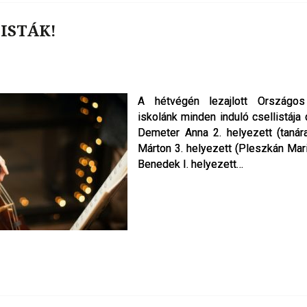
ISTÁK!
A hétvégén lezajlott Országos
A hétvégén lezajlott Országos
iskolánk minden induló csellistája
iskolánk minden induló csellistája
Demeter Anna 2. helyezett (tanár
Demeter Anna 2. helyezett (tanár
Márton 3. helyezett (Pleszkán Mari
Márton 3. helyezett (Pleszkán Mari
Benedek I. helyezett…
Benedek I. helyezett…