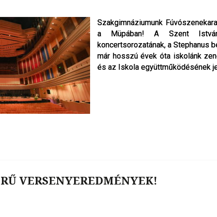
Szakgimnáziumunk Fúvószenekara 
Szakgimnáziumunk Fúvószenekara 
a Müpában! A Szent István
a Müpában! A Szent István
koncertsorozatának, a Stephanus bé
koncertsorozatának, a Stephanus bé
már hosszú évek óta iskolánk ze
már hosszú évek óta iskolánk ze
és az Iskola együttműködésének j
és az Iskola együttműködésének j
ERŰ VERSENYEREDMÉNYEK!