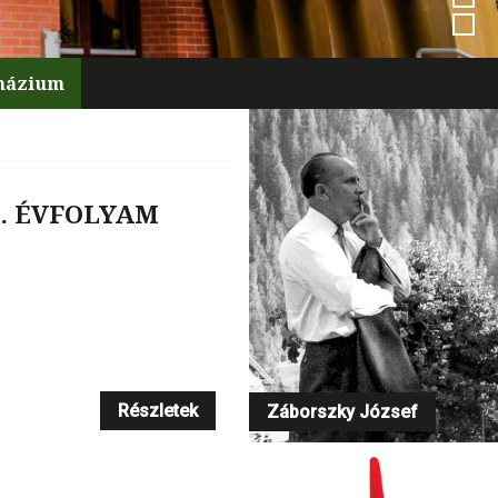
mnázium
0. ÉVFOLYAM
Részletek
Részletek
Záborszky József