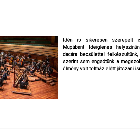
Idén is sikeresen szerepelt i
Idén is sikeresen szerepelt i
Müpában! Ideiglenes helyszínün
Müpában! Ideiglenes helyszínün
dacára becsülettel felkészültün
dacára becsülettel felkészültün
szerint sem engedtünk a megszok
szerint sem engedtünk a megszok
élmény volt teltház előtt játszani 
élmény volt teltház előtt játszani 