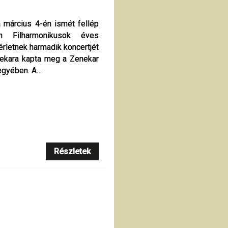
március 4-én ismét fellép
március 4-én ismét fellép
 Filharmonikusok éves
 Filharmonikusok éves
rletnek harmadik koncertjét
rletnek harmadik koncertjét
nekara kapta meg a Zenekar
nekara kapta meg a Zenekar
egyében. A…
egyében. A…
Részletek
Részletek