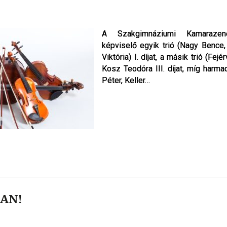
A Szakgimnáziumi Kamarazen
A Szakgimnáziumi Kamarazen
képviselő egyik trió (Nagy Bence
képviselő egyik trió (Nagy Bence
Viktória) I. díjat, a másik trió (Fej
Viktória) I. díjat, a másik trió (Fej
Kosz Teodóra III. díjat, míg harmad
Kosz Teodóra III. díjat, míg harmad
Péter, Keller…
Péter, Keller…
AN!