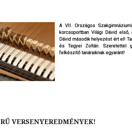
A VII. Országos Szakgimnáziumi
A VII. Országos Szakgimnáziumi
korcsoportban Világi Dávid első, 
korcsoportban Világi Dávid első, 
Dávid második helyezést ért el! Ta
Dávid második helyezést ért el! Ta
és Tegyei Zoltán. Szeretettel g
és Tegyei Zoltán. Szeretettel g
felkészítő tanáraiknak egyaránt!
felkészítő tanáraiknak egyaránt!
ERŰ VERSENYEREDMÉNYEK!