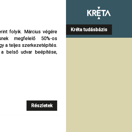
Kréta tudásbázis
int folyik. Március végére
int folyik. Március végére
snek megfelelő 50%-os
snek megfelelő 50%-os
gy a teljes szerkezetépítés.
gy a teljes szerkezetépítés.
, a belső udvar beépítése,
, a belső udvar beépítése,
Részletek
Részletek