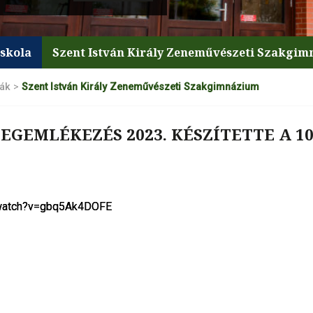
iskola
Szent István Király Zeneművészeti Szakgi
lák
>
Szent István Király Zeneművészeti Szakgimnázium
GEMLÉKEZÉS 2023. KÉSZÍTETTE A 1
/watch?v=gbq5Ak4DOFE
/watch?v=gbq5Ak4DOFE