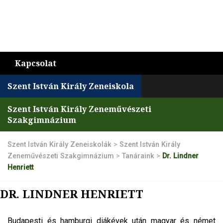
Kapcsolat
Szent István Király Zeneiskola
Szent István Király Zeneművészeti
Szakgimnázium
Szent István Király Zeneiskolák
>
Szent István Király
Zeneművészeti Szakgimnázium
>
Tanáraink
>
Dr. Lindner
Henriett
DR. LINDNER HENRIETT
Budapesti és hamburgi diákévek után magyar és német