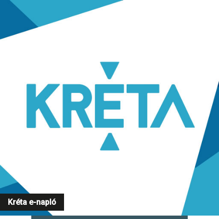
Kréta e-napló