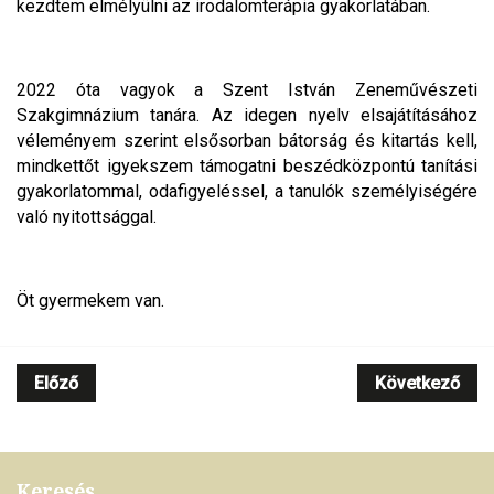
kezdtem elmélyülni az irodalomterápia gyakorlatában.
2022 óta vagyok a Szent István Zeneművészeti
Szakgimnázium tanára. Az idegen nyelv elsajátításához
véleményem szerint elsősorban bátorság és kitartás kell,
mindkettőt igyekszem támogatni beszédközpontú tanítási
gyakorlatommal, odafigyeléssel, a tanulók személyiségére
való nyitottsággal.
Öt gyermekem van.
Előző
Következő
Keresés