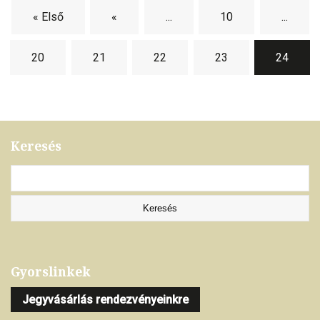
« Első
«
...
10
...
20
21
22
23
24
Keresés
Gyorslinkek
Jegyvásárlás rendezvényeinkre