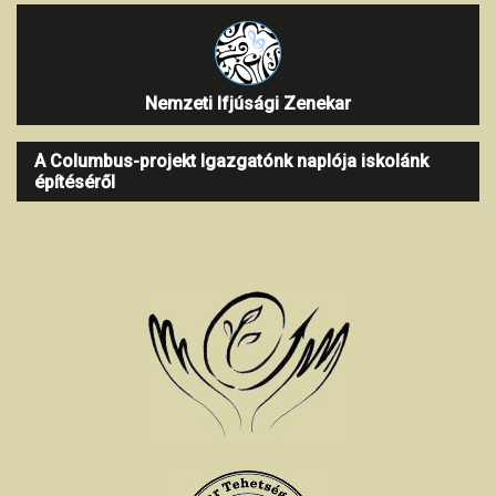
Nemzeti Ifjúsági Zenekar
A Columbus-projekt Igazgatónk naplója iskolánk
építéséről