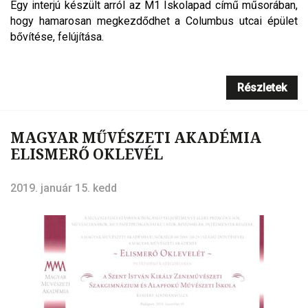
Egy interjú készült arról az M1 Iskolapad című műsorában,
hogy hamarosan megkezdődhet a Columbus utcai épület
bővítése, felújítása.
Részletek
MAGYAR MŰVÉSZETI AKADÉMIA
ELISMERŐ OKLEVÉL
2019. január 15. kedd