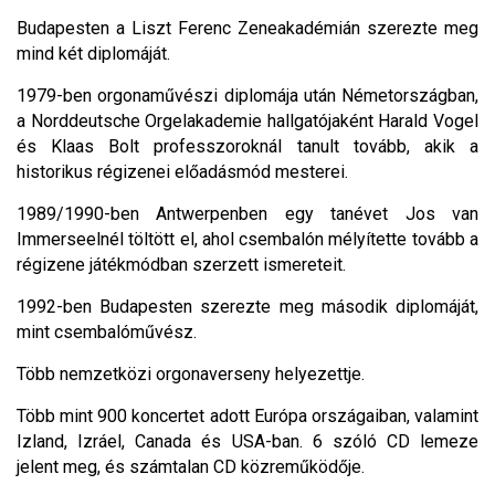
Budapesten a Liszt Ferenc Zeneakadémián szerezte meg
mind két diplomáját.
1979-ben orgonaművészi diplomája után Németországban,
a Norddeutsche Orgelakademie hallgatójaként Harald Vogel
és Klaas Bolt professzoroknál tanult tovább, akik a
historikus régizenei előadásmód mesterei.
1989/1990-ben Antwerpenben egy tanévet Jos van
Immerseelnél töltött el, ahol csembalón mélyítette tovább a
régizene játékmódban szerzett ismereteit.
1992-ben Budapesten szerezte meg második diplomáját,
mint csembalóművész.
Több nemzetközi orgonaverseny helyezettje.
Több mint 900 koncertet adott Európa országaiban, valamint
Izland, Izráel, Canada és USA-ban. 6 szóló CD lemeze
jelent meg, és számtalan CD közreműködője.