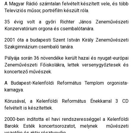
A Magyar Rádió számtalan felvételt készített vele, és több
Televiziós műsor, portréfilm készült róla.
35 évig volt a győri Richter János Zeneművészeti
Konzervatórium orgona és csembalótanára.
2001 óta a budapesti Szent István Király Zeneművészeti
Szakgimnázium csembaló tanára.
Pályája során 36 növendéke került hazai és nyugat-európai
Zeneművészeti Főiskolákra, lettek versenygyőztesek és
koncertező művészek.
A Budapest-Kelenföldi Református Templom orgonista-
karnagya.
Kórusával, a Kelenföldi Református Énekkarral 3 CD
felvételt is készítettek.
2000-ben indította el havi rendszerességgel a Kelenföldi
Barokk Esték koncertsorozatot, melynek művészeti
vezetője és aktiv résztvevője.