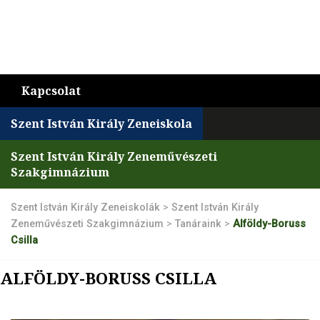
Kapcsolat
Szent István Király Zeneiskola
Szent István Király Zeneművészeti
Szakgimnázium
Szent István Király Zeneiskolák
>
Szent István Király
Zeneművészeti Szakgimnázium
>
Tanáraink
>
Alföldy-Boruss
Csilla
ALFÖLDY-BORUSS CSILLA