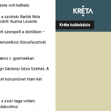
te volt hallható.
a szolnoki Bartók Béla
ödött: Kuzma Levente.
Kréta tudásbázis
tt szerepelt a döntőben –
 Nemzetközi Kórusfesztivál
akós c. gyermekkari
egri Gárdonyi Géza Színház. A
ét kórusművet írtam két
a zsűri tagja voltam.
odukcióhoz.