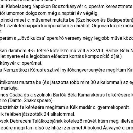
kúti Klebelsberg Napokon Boszorkányvér c. operám keresztmetsze
ratóriumomon dolgozom még a naptári év végéig.
olnoki mise) c. művemet mutatta be (Szolnokon és Budapesten) 
 50. születésnapjára komponáltam a darabot. Orgonán közre műk
.
perám a „Jövő kulcsa” operaíró verseny négy legjobb műve közö
kari darabom 4-5. tétele kötelező mű volt a XXVIII. Bartók Béla
et nyerte el a legjobban előadott kortárs kompozíció díját.)
kányvér c. operámat.
la Nemzetközi Kórusfesztivál nyitóhangversenyére megírtam Kir
játékomat mutatta be (és játszotta több mint 30 alkalommal) az 
 munkája.
mos Csaba és a szolnoki Bartók Béla Kamarakórus felkérésére k
eire (Dante, Shakespeare).
ábszínház felkérésére megírtam a Kék madár c. gyermekoperát.
k felében játszották 24 alkalommal.
sok Debreceni Találkozójának kötelező művét írtam meg, illetve 
érésére megírtam első színházi zenémet A bolond Ásvayné c. pr