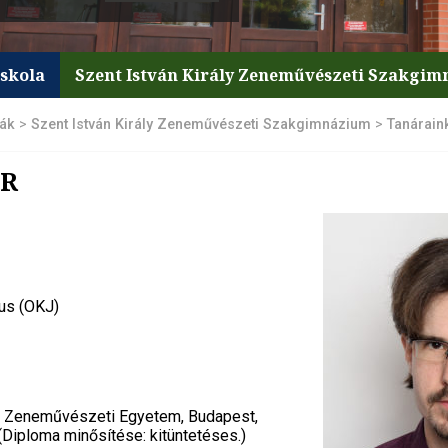
iskola
Szent István Király Zeneművészeti Szakgi
lák
>
Szent István Király Zeneművészeti Szakgimnázium
>
Tanárain
ER
us (OKJ)
c Zeneművészeti Egyetem, Budapest,
(Diploma minősítése: kitüntetéses.)