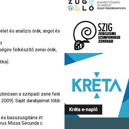
et és analízis órák, angol és
t
égire felkészítő zenei órák,
ika).
ülönösen a színpadi zene felé
 2009). Saját darabjaimat több
Kréta e-napló
 és basszusgitárra írt
rus Missa Secunda c.