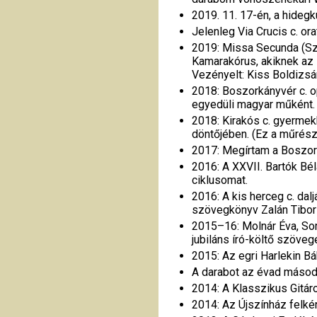
2019. 11. 17-én, a hideg
Jelenleg Via Crucis c. o
2019: Missa Secunda (Sz
Kamarakórus, akiknek az
Vezényelt: Kiss Boldizsár
2018: Boszorkányvér c. o
egyedüli magyar műként.
2018: Kirakós c. gyermek
döntőjében. (Ez a műrészl
2017: Megírtam a Boszor
2016: A XXVII. Bartók Bé
ciklusomat.
2016: A kis herceg c. dal
szövegkönyv Zalán Tibor
2015–16: Molnár Éva, So
jubiláns író-költő szöveg
2015: Az egri Harlekin B
A darabot az évad másodi
2014: A Klasszikus Gitáro
2014: Az Újszínház felk