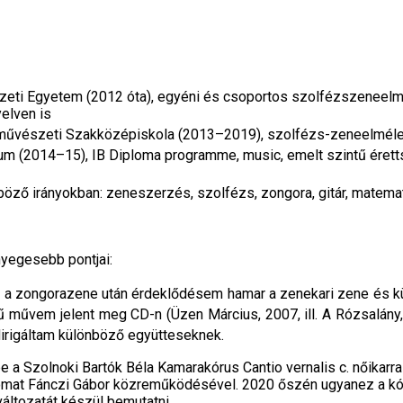
eti Egyetem (2012 óta), egyéni és csoportos szolfézszeneelmél
elven is
eművészeti Szakközépiskola (2013–2019), szolfézs-zeneelméle
um (2014–15), IB Diploma programme, music, emelt szintű éretts
böző irányokban: zeneszerzés, szolfézs, zongora, gitár, matemat
yegesebb pontjai:
, a zongorazene után érdeklődésem hamar a zenekari zene és k
ű művem jelent meg CD-n (Üzen Március, 2007, ill. A Rózsalány,
dirigáltam különböző együtteseknek.
e a Szolnoki Bartók Béla Kamarakórus Cantio vernalis c. nőikarra
omat Fánczi Gábor közreműködésével. 2020 őszén ugyanez a kó
ltozatát készül bemutatni.