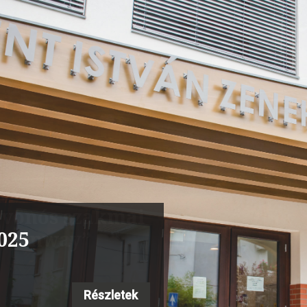
s vonós szakmai
 Steinway”
Részletek