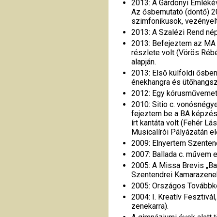
2013: A Gárdonyi Emlékév 
Az ősbemutató (döntő) 2
szimfonikusok, vezényelt
2013: A Szalézi Rend nép
2013: Befejeztem az MA
részlete volt (Vörös Rébé
alapján.
2013: Első külföldi ősbem
énekhangra és ütőhangsz
2012: Egy kórusművemet é
2010: Sitio c. vonósnégy
fejeztem be a BA képzést
írt kantáta volt (Fehér 
Musicalírói Pályázatán e
2009: Elnyertem Szentend
2007: Ballada c. művem e
2005: A Missa Brevis „Bal
Szentendrei Kamarazeneka
2005: Országos Továbbké
2004: I. Kreatív Fesztiv
zenekarra).