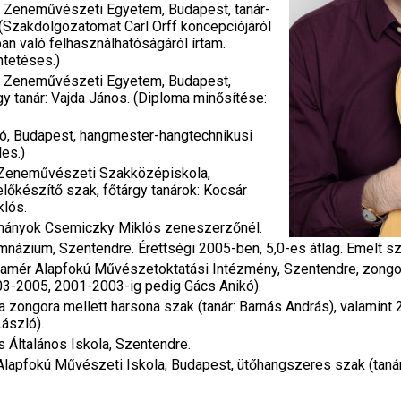
 Zeneművészeti Egyetem, Budapest, tanár-
(Szakdolgozatomat Carl Orff koncepciójáról
an való felhasználhatóságáról írtam.
ntetéses.)
c Zeneművészeti Egyetem, Budapest,
y tanár: Vajda János. (Diploma minősítése:
, Budapest, hangmester-hangtechnikusi
es.)
 Zeneművészeti Szakközépiskola,
őkészítő szak, főtárgy tanárok: Kocsár
lós.
ányok Csemiczky Miklós zeneszerzőnél.
ázium, Szentendre. Érettségi 2005-ben, 5,0-es átlag. Emelt szi
amér Alapfokú Művészetoktatási Intézmény, Szentendre, zongor
-2005, 2001-2003-ig pedig Gács Anikó).
 zongora mellett harsona szak (tanár: Barnás András), valamin
László).
Általános Iskola, Szentendre.
lapfokú Művészeti Iskola, Budapest, ütőhangszeres szak (tanár