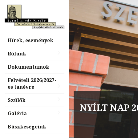
Hírek, események
Rólunk
Dokumentumok
Felvételi 2026/2027-
es tanévre
Billentyűs é
Szülők
nap, „Tiéd a
Galéria
Büszkeségeink