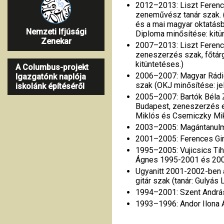
2012–2013: Liszt Ferenc
zeneművész tanár szak. 
és a mai magyar oktatásb
Nemzeti Ifjúsági
Diploma minősítése: kitü
Zenekar
2007–2013: Liszt Feren
zeneszerzés szak, főtárg
kitüntetéses.)
A Columbus-projekt
2006–2007: Magyar Rádió
Igazgatónk naplója
szak (OKJ minősítése: jel
iskolánk építéséről
2005–2007: Bartók Béla
Budapest, zeneszerzés el
Miklós és Csemiczky Mik
2003–2005: Magántanulm
2001–2005: Ferences Gimn
1995–2005: Vujicsics Tih
Ágnes 1995-2001 és 2003
Ugyanitt 2001-2002-ben a
gitár szak (tanár: Gulyás 
1994–2001: Szent András 
1993–1996: Andor Ilona A