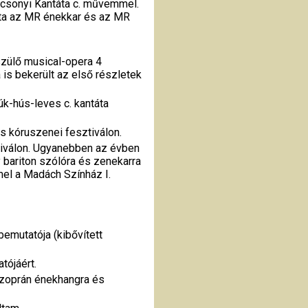
rácsonyi Kantáta c. művemmel.
ta az MR énekkar és az MR
zülő musical-opera 4
 is bekerült az első részletek
úk-hús-leves c. kantáta
s kóruszenei fesztiválon.
ztiválon. Ugyanebben az évben
 bariton szólóra és zenekarra
mel a Madách Színház I.
bemutatója (kibővített
tójáért.
szoprán énekhangra és