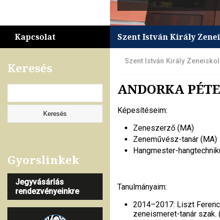
Kapcsolat
Szent István Király Zene
Szent István Király Zeneisko
Keresés
ANDORKA PÉT
Képesítéseim:
Zeneszerző (MA)
Zeneművész-tanár (MA)
Hangmester-hangtechnik
Gyorslinkek
Jegyvásárlás
Tanulmányaim:
rendezvényeinkre
2014–2017: Liszt Feren
zeneismeret-tanár szak. 