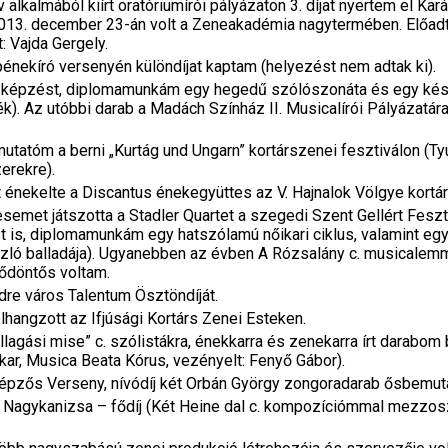
alkalmából kiírt oratóriumírói pályázaton 3. díjat nyertem el Ka
013. december 23-án volt a Zeneakadémia nagytermében. Előad
: Vajda Gergely.
énekíró versenyén különdíjat kaptam (helyezést nem adtak ki).
 képzést, diplomamunkám egy hegedű szólószonáta és egy kés
k). Az utóbbi darab a Madách Színház II. Musicalírói Pályázatára
utatóm a berni „Kurtág und Ungarn” kortárszenei fesztiválon (Ty
erekre).
nekelte a Discantus énekegyüttes az V. Hajnalok Völgye kortár
esemet játszotta a Stadler Quartet a szegedi Szent Gellért Fes
 is, diplomamunkám egy hatszólamú nőikari ciklus, valamint egy
László balladája). Ugyanebben az évben A Rózsalány c. musicalem
lődöntős voltam.
re város Talentum Ösztöndíját.
lhangzott az Ifjúsági Kortárs Zenei Esteken.
lagási mise” c. szólistákra, énekkarra és zenekarra írt darabom 
r, Musica Beata Kórus, vezényelt: Fenyő Gábor).
pzős Verseny, nívódíj két Orbán György zongoradarab ősbemuta
ál, Nagykanizsa – fődíj (Két Heine dal c. kompozíciómmal mezzo