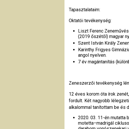
Tapasztalataim:
Oktatói tevékenység:
Liszt Ferenc Zeneművész
(2019 őszétől) magyar ny
Szent István Király Zen
Karinthy Frigyes Gimnázi
angol nyelven.
7 év magántanítás (külön
Zeneszerzői tevékenység lén
12 éves korom óta írok zenét
fordult. Két nagyobb lélegzet
alkalommal tanítottam be és 
2020. 03. 11-én mutatta b
motetta–madrigál ciklus
darabom vonószenekari vá