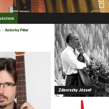
mnázium
k
>
Andorka Péter
Záborszky József