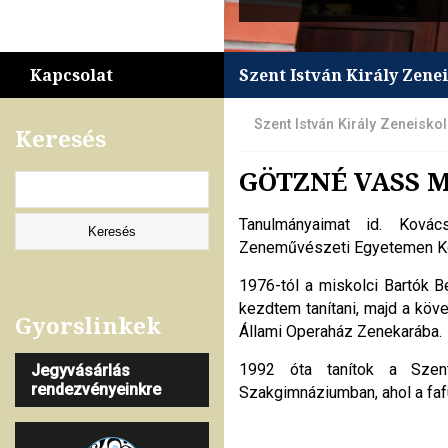
Kapcsolat
Szent István Király Zene
Szent István Király Zeneisko
Keresés
GÖTZNÉ VASS 
Tanulmányaimat id. Ková
Zeneművészeti Egyetemen Ko
1976-tól a miskolci Bartók 
kezdtem tanítani, majd a kö
Gyorslinkek
Állami Operaház Zenekarába.
1992 óta tanítok a Szent
Jegyvásárlás
rendezvényeinkre
Szakgimnáziumban, ahol a faf