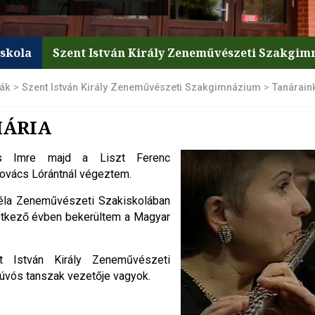
iskola
Szent István Király Zeneművészeti Szakgi
lák
>
Szent István Király Zeneművészeti Szakgimnázium
>
Tanárain
MÁRIA
cs Imre majd a Liszt Ferenc
vács Lórántnál végeztem.
Béla Zeneművészeti Szakiskolában
vetkező évben bekerültem a Magyar
 István Király Zeneművészeti
úvós tanszak vezetője vagyok.