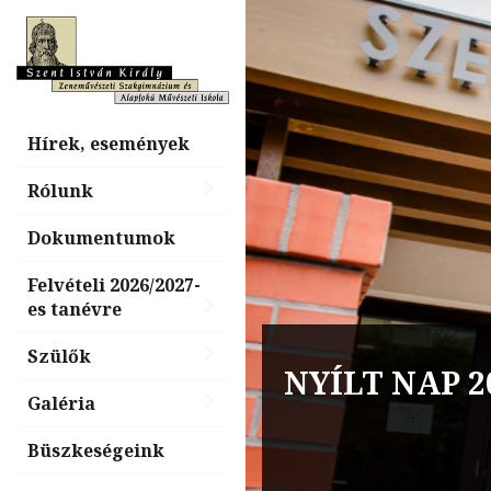
Hírek, események
Rólunk
Dokumentumok
Felvételi 2026/2027-
es tanévre
Billentyűs é
Szülők
NYÍLT NAP 2
nap, „Tiéd a
Galéria
Büszkeségeink