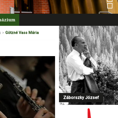
mnázium
k
>
Götzné Vass Mária
Záborszky József