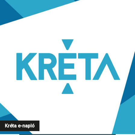
Kréta e-napló