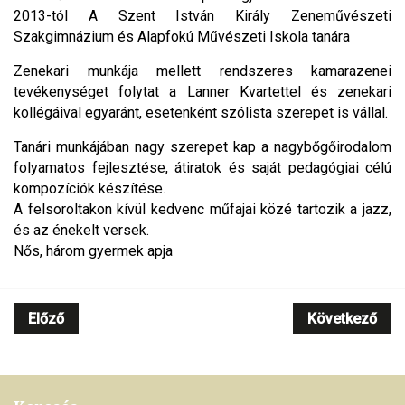
2013-tól A Szent István Király Zeneművészeti
Szakgimnázium és Alapfokú Művészeti Iskola tanára
Zenekari munkája mellett rendszeres kamarazenei
tevékenységet folytat a Lanner Kvartettel és zenekari
kollégáival egyaránt, esetenként szólista szerepet is vállal.
Tanári munkájában nagy szerepet kap a nagybőgőirodalom
folyamatos fejlesztése, átiratok és saját pedagógiai célú
kompozíciók készítése.
A felsoroltakon kívül kedvenc műfajai közé tartozik a jazz,
és az énekelt versek.
Nős, három gyermek apja
Előző
Következő