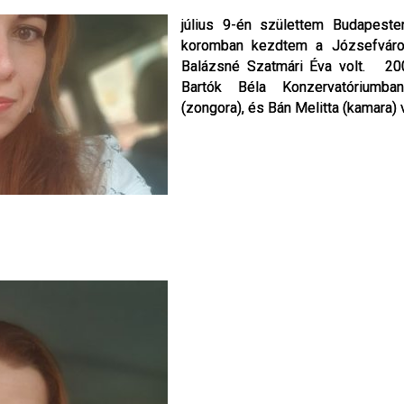
július 9-én születtem Budapest
július 9-én születtem Budapest
koromban kezdtem a Józsefváros
koromban kezdtem a Józsefváros
Balázsné Szatmári Éva volt. 200
Balázsné Szatmári Éva volt. 200
Bartók Béla Konzervatóriumba
Bartók Béla Konzervatóriumba
(zongora), és Bán Melitta (kamara) 
(zongora), és Bán Melitta (kamara) 