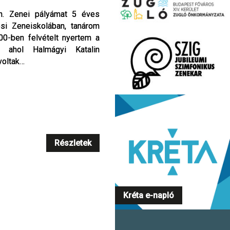
en. Zenei pályámat 5 éves
en. Zenei pályámat 5 éves
i Zeneiskolában, tanárom
i Zeneiskolában, tanárom
0-ben felvételt nyertem a
0-ben felvételt nyertem a
n ahol Halmágyi Katalin
n ahol Halmágyi Katalin
voltak…
voltak…
Részletek
Részletek
Kréta e-napló