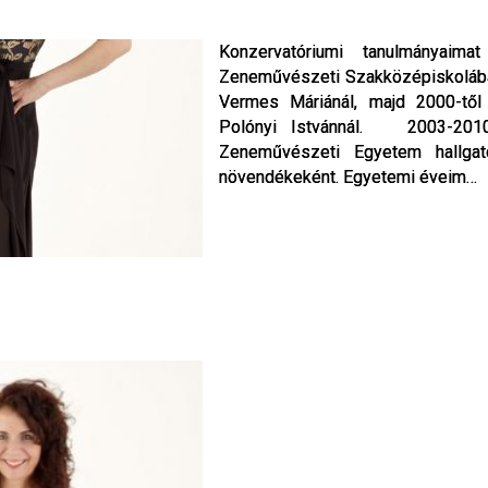
Konzervatóriumi tanulmányaima
Konzervatóriumi tanulmányaima
Zeneművészeti Szakközépiskoláb
Zeneművészeti Szakközépiskoláb
Vermes Máriánál, majd 2000-től
Vermes Máriánál, majd 2000-től
Polónyi Istvánnál. 2003-2010
Polónyi Istvánnál. 2003-2010
Zeneművészeti Egyetem hallga
Zeneművészeti Egyetem hallga
növendékeként. Egyetemi éveim…
növendékeként. Egyetemi éveim…