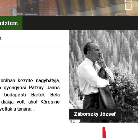
mnázium
k
orában kezdte nagybátyja,
orában kezdte nagybátyja,
t a gyöngyösi Pátzay János
t a gyöngyösi Pátzay János
a budapesti Bartók Béla
a budapesti Bartók Béla
iákja volt, ahol Kőrösiné
iákja volt, ahol Kőrösiné
oltak a tanárai….
oltak a tanárai….
Záborszky József