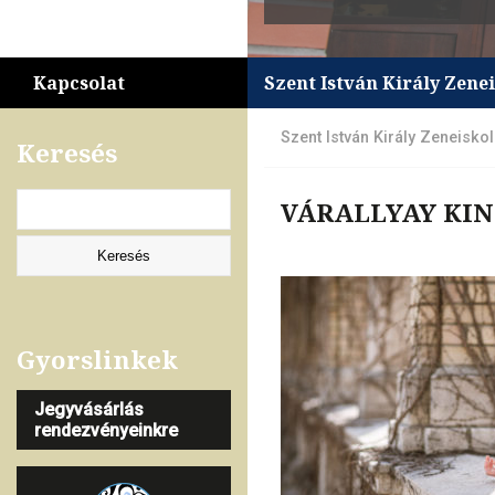
Kapcsolat
Szent István Király Zene
Szent István Király Zeneisko
Keresés
VÁRALLYAY KI
Gyorslinkek
Jegyvásárlás
rendezvényeinkre