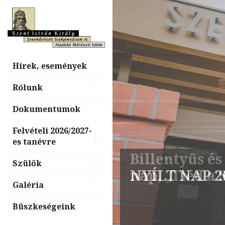
Hírek, események
Rólunk
Dokumentumok
Felvételi 2026/2027-
es tanévre
Billentyűs é
Szülők
nap, „Tiéd a
Galéria
Büszkeségeink