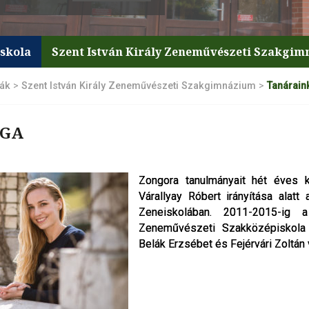
iskola
Szent István Király Zeneművészeti Szakgi
lák
>
Szent István Király Zeneművészeti Szakgimnázium
>
Tanárain
NGA
Zongora tanulmányait hét éves k
Zongora tanulmányait hét éves k
Várallyay Róbert irányítása alat
Várallyay Róbert irányítása alat
Zeneiskolában. 2011-2015-ig 
Zeneiskolában. 2011-2015-ig 
Zeneművészeti Szakközépiskola d
Zeneművészeti Szakközépiskola d
Belák Erzsébet és Fejérvári Zoltán v
Belák Erzsébet és Fejérvári Zoltán v