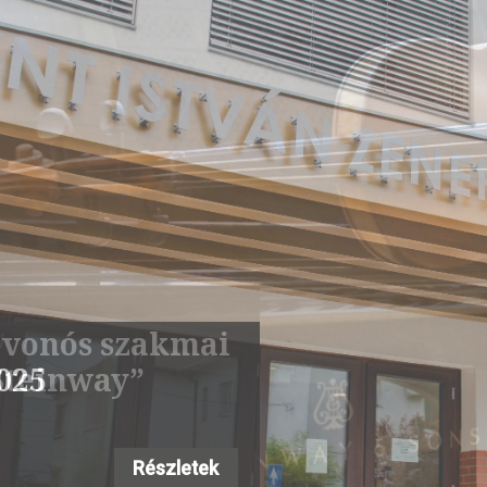
s vonós szakmai
 Steinway”
Részletek