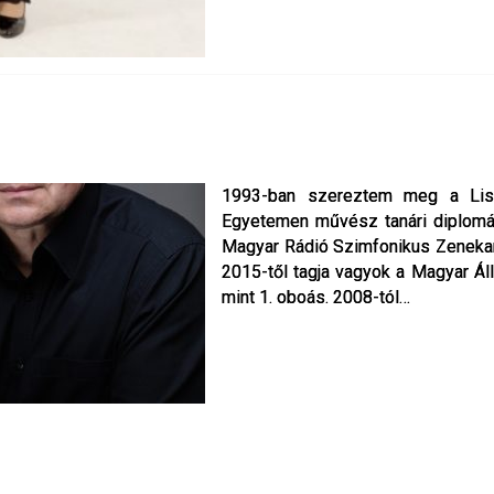
1993-ban szereztem meg a Lis
1993-ban szereztem meg a Lis
Egyetemen művész tanári diplomá
Egyetemen művész tanári diplomá
Magyar Rádió Szimfonikus Zenekará
Magyar Rádió Szimfonikus Zenekará
2015-től tagja vagyok a Magyar Ál
2015-től tagja vagyok a Magyar Ál
mint 1. oboás. 2008-tól…
mint 1. oboás. 2008-tól…