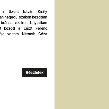
t a Szent István Király
t a Szent István Király
an hegedű szakon kezdtem
an hegedű szakon kezdtem
 brácsa szakon folytattam
 brácsa szakon folytattam
 között a Liszt Ferenc
 között a Liszt Ferenc
tója voltam Németh Géza
tója voltam Németh Géza
Részletek
Részletek