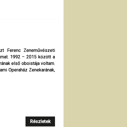
zt Ferenc Zeneművészeti
zt Ferenc Zeneművészeti
mat. 1992 – 2015 között a
mat. 1992 – 2015 között a
nak első oboistája voltam.
nak első oboistája voltam.
lami Operaház Zenekarának,
lami Operaház Zenekarának,
Részletek
Részletek